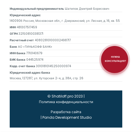
Индивидуальный предприниматель
Шатилов Дмитрий Борисович
Юридический адрес
140090б Россия, Московская обл., г. Дзержинский, ул. Лесная, д. 16, кв. 55
ИНН
481307517459
ОГРН
321508100381371
Расчетный счет
40802810100002498717
Банк
АО «ТИНЬКОФФ БАНК»
ИНН банка
7710140679
НУЖНА
БИК банка
044525974
КОНСУЛЬТАЦИЯ?
Корр. счет банка
30101810145250000974
Юридический адрес банка
Москва, 127287, ул. Хуторская 2-я, д. 38А, стр. 26
© Shatiloff.pro 2023 |
Политика конфиденциальности
Разработка сайта
|
Panda Development Studio