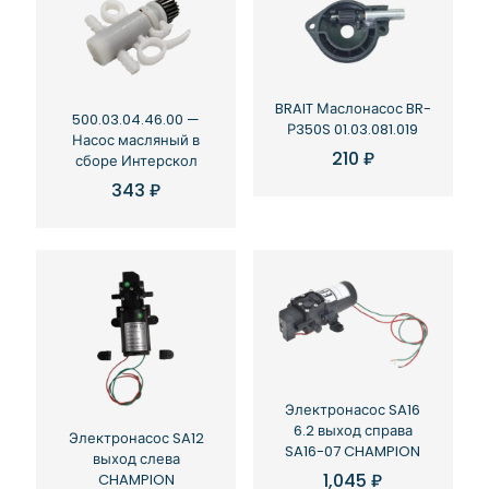
BRAIT Маслонасос BR-
500.03.04.46.00 —
Р350S 01.03.081.019
Насос масляный в
210
₽
сборе Интерскол
343
₽
Электронасос SA16
6.2 выход справа
Электронасос SA12
SA16-07 CHAMPION
выход слева
1,045
₽
CHAMPION