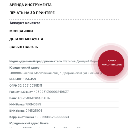
АРЕНДА ИНСТРУМЕНТА
ПЕЧАТЬ НА 3D ПРИНТЕРЕ
Аккаунт клиента
МОИ ЗАЯВКИ
ДЕТАЛИ АККАУНТА
ЗАБЫЛ ПАРОЛЬ
Индивидуальный предприниматель
Шатилов Дмитрий Борисович
НУЖНА
КОНСУЛЬТАЦИЯ?
Юридический адрес
140090б Россия, Московская обл., г. Дзержинский, ул. Лесная, д. 16, кв. 55
ИНН
481307517459
ОГРН
321508100381371
Расчетный счет
40802810100002498717
Банк
АО «ТИНЬКОФФ БАНК»
ИНН банка
7710140679
БИК банка
044525974
Корр. счет банка
30101810145250000974
Юридический адрес банка