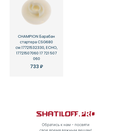
CHAMPION Барабан
стартера CSG680
см.17721532330, ECHO,
17721507060 17 721 507
060
733
₽
Обратись к нам - посвяти
свое время важным вещам!