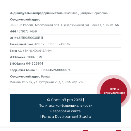
Индивидуальный предприниматель
Шатилов Дмитрий Борисович
Юридический адрес
140090б Россия, Московская обл., г. Дзержинский, ул. Лесная, д. 16, кв. 55
ИНН
481307517459
ОГРН
321508100381371
Расчетный счет
40802810100002498717
Банк
АО «ТИНЬКОФФ БАНК»
ИНН банка
7710140679
БИК банка
044525974
Корр. счет банка
30101810145250000974
Юридический адрес банка
Москва, 127287, ул. Хуторская 2-я, д. 38А, стр. 26
НУЖНА
КОНСУЛЬТАЦИЯ?
© Shatiloff.pro 2023 |
Политика конфиденциальности
Разработка сайта
|
Panda Development Studio