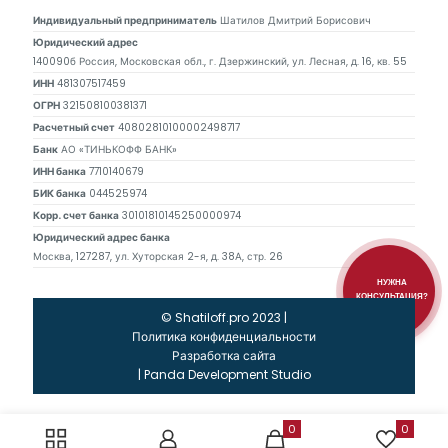
Индивидуальный предприниматель
Шатилов Дмитрий Борисович
Юридический адрес
140090б Россия, Московская обл., г. Дзержинский, ул. Лесная, д. 16, кв. 55
ИНН
481307517459
ОГРН
321508100381371
Расчетный счет
40802810100002498717
Банк
АО «ТИНЬКОФФ БАНК»
ИНН банка
7710140679
БИК банка
044525974
Корр. счет банка
30101810145250000974
Юридический адрес банка
Москва, 127287, ул. Хуторская 2-я, д. 38А, стр. 26
НУЖНА
КОНСУЛЬТАЦИЯ?
© Shatiloff.pro 2023 |
Политика конфиденциальности
Разработка сайта
|
Panda Development Studio
0
0