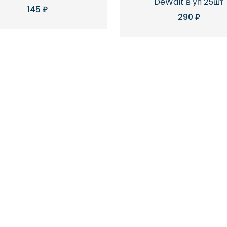
DeWalt в уп 25шт
145
₽
290
₽