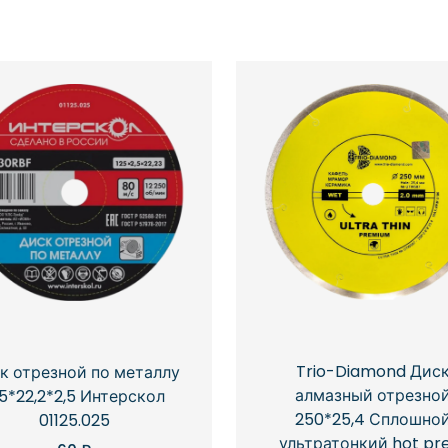
Trio-Diamond Дис
к отрезной по металлу
алмазный отрезно
25*22,2*2,5 Интерскол
250*25,4 Сплошно
01125.025
ультратонкий hot pr