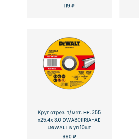
119
₽
Круг отрез. п/мет. HP, 355
x25.4x 3.0 DWA8011RIA-AE
DeWALT в уп 10шт
990
₽