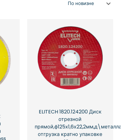
ELITECH 1820.124200 Диск
к
отрезной
й
прямой,ф125х1,6х22,2мм,д\металла,
й
отгрузка кратно упаковке
ess