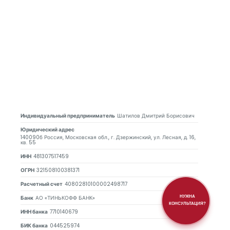
Индивидуальный предприниматель
Шатилов Дмитрий Борисович
Юридический адрес
140090б Россия, Московская обл., г. Дзержинский, ул. Лесная, д. 16,
кв. 55
ИНН
481307517459
ОГРН
321508100381371
Расчетный счет
40802810100002498717
НУЖНА
Банк
АО «ТИНЬКОФФ БАНК»
КОНСУЛЬТАЦИЯ?
ИНН банка
7710140679
БИК банка
044525974