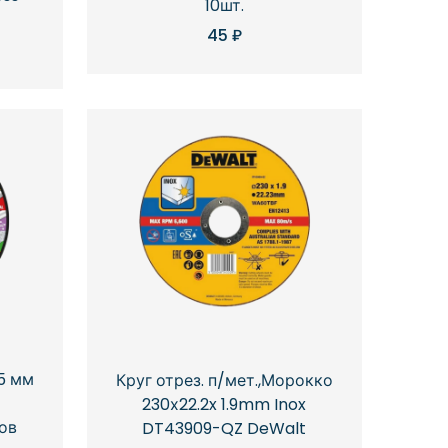
10шт.
45
₽
5 мм
Круг отрез. п/мет.,Морокко
230х22.2x 1.9mm Inox
ов
DT43909-QZ DeWalt