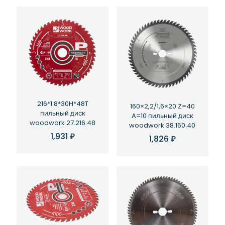
216*1.8*30H*48T
160×2,2/1,6×20 Z=40
пильный диск
A=10 пильный диск
woodwork 27.216.48
woodwork 38.160.40
1,931
₽
1,826
₽