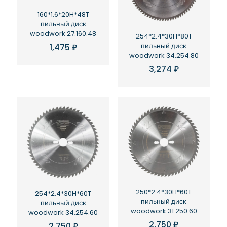
160*1.6*20H*48T
пильный диск
woodwork 27.160.48
254*2.4*30H*80T
пильный диск
1,475
₽
woodwork 34.254.80
3,274
₽
250*2.4*30H*60T
254*2.4*30H*60T
пильный диск
пильный диск
woodwork 31.250.60
woodwork 34.254.60
2,750
₽
2,750
₽