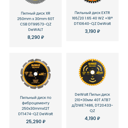
Пильный диск EXTR
Пилный диск XR
165/20 1.65 40 WZ +18°
250mm x 30mm 60T
DT10640-QZ DeWalt
CSB DT99573-QZ
DeWALT
3,190
₽
8,290
₽
DeWalt Пильн.диск
Пильный диск по
210×30мм 40T ATB7
фиброцементу
д/DWE7486, DT20433-
250x30mmx12T
QZ
DT1474-QZ DeWalt
4,190
₽
25,290
₽