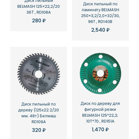
Диск пильный
Диск пильный по
BELMASH 125×22,2/20
ламинату BELMASH
36Т , RD108A
250×3,2/2,0×32/30,
280
₽
96T , RD140B
2,540
₽
Диск по дереву для
Диск пильный по
фигурной резки
дереву (125х22.2/20
BELMASH 125*22,2;
мм; 48т) Белмаш
10T*70 , RD151A
RD109A
1,470
₽
320
₽