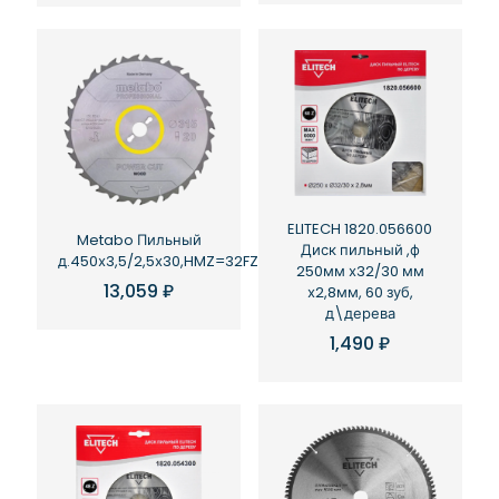
ELITECH 1820.056600
Metabo Пильный
Диск пильный ,ф
д.450х3,5/2,5х30,HMZ=32FZ/FA,BKS450/BKH450
250мм х32/30 мм
13,059
₽
х2,8мм, 60 зуб,
д\дерева
1,490
₽