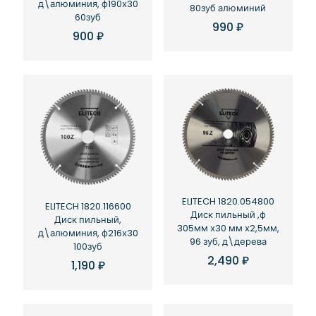
д\алюминия, ф190х30
80зуб алюминий
60зуб
990
₽
900
₽
ELITECH 1820.054800
ELITECH 1820.116600
Диск пильный ,ф
Диск пильный,
305мм х30 мм х2,5мм,
д\алюминия, ф216х30
96 зуб, д\дерева
100зуб
2,490
₽
1,190
₽