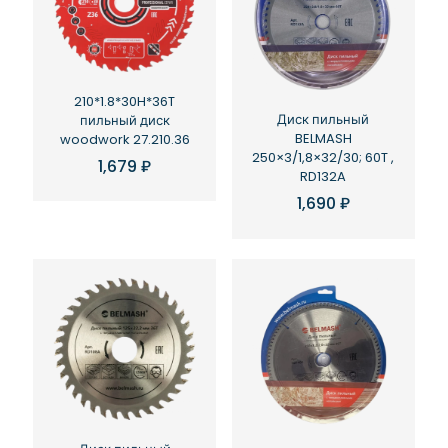
210*1.8*30H*36T
Диск пильный
пильный диск
BELMASH
woodwork 27.210.36
250×3/1,8×32/30; 60T ,
1,679
₽
RD132A
1,690
₽