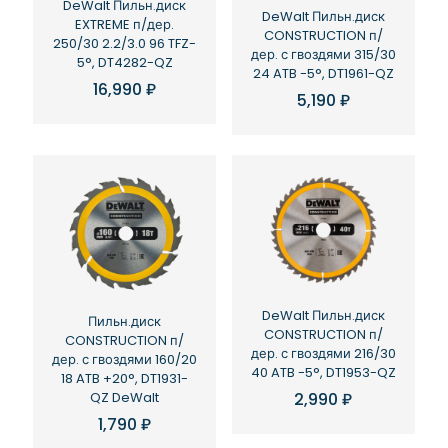
DeWalt Пильн.диск
DeWalt Пильн.диск
EXTREME п/дер.
CONSTRUCTION п/
250/30 2.2/3.0 96 TFZ-
дер. с гвоздями 315/30
5°, DT4282-QZ
24 ATB -5°, DT1961-QZ
16,990
₽
5,190
₽
DeWalt Пильн.диск
Пильн.диск
CONSTRUCTION п/
CONSTRUCTION п/
дер. с гвоздями 216/30
дер. с гвоздями 160/20
40 ATB -5°, DT1953-QZ
18 ATB +20°, DT1931-
2,990
₽
QZ DeWalt
1,790
₽