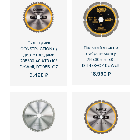
Пильн.диск
Пильный диск по
CONSTRUCTION п/
фиброцементу
дер. с гвоздями
216x30mm x8T
235/30 40 ATB+10°
DT1473-QZ DeWalt
DeWalt, DT1955-QZ
18,990
₽
3,490
₽