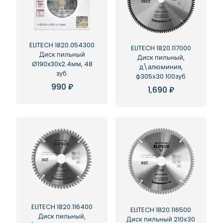
ELITECH 1820.054300
ELITECH 1820.117000
Диск пильный
Диск пильный,
Ø190x30x2.4мм, 48
д\алюминия,
зуб.
ф305х30 100зуб
990
₽
1,690
₽
ELITECH 1820.116400
ELITECH 1820.116500
Диск пильный,
Диск пильный 210х30