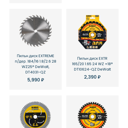
Пильн.диск EXTREME
Пильн.диск EXTR
п/дер. 184/16 1.8/2.6 28
165/20 1.65 24 WZ +18°
WZ25° DeWalt,
DT10624-QZ DeWalt
DT4031-QZ
2,390
₽
5,990
₽