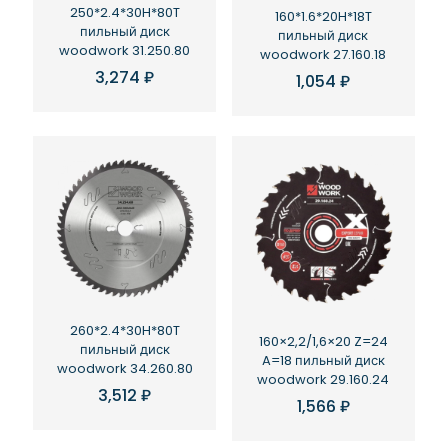
250*2.4*30H*80T
160*1.6*20H*18T
пильный диск
пильный диск
woodwork 31.250.80
woodwork 27.160.18
3,274
₽
1,054
₽
260*2.4*30H*80T
160×2,2/1,6×20 Z=24
пильный диск
A=18 пильный диск
woodwork 34.260.80
woodwork 29.160.24
3,512
₽
1,566
₽