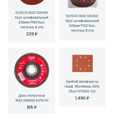
ELITECH 1820.126400
ELITECH 1820.126300
Круг шлифовальный
Круг шлифовальный
225мм Р150 5шт,
225мм Р120 5шт,
липучка, 8 отв
липучка, 8 отв
239
₽
DeWalt Шлифлисты
перф. 115х140мм, 60G,
25шт DT3012-QZ
Диск лепестков
1,490
₽
1820.039000 ELITECH
165
₽