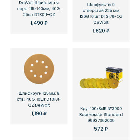
DeWalt Шлифлисты
Шлифлисты 9
перф. 115х140мм, 40G,
отверстий 225 мм
25шт DT3011-QZ
120G 10 шт DT3179-QZ
1,490
₽
DeWalt
1,620
₽
Шлифкруги 125мм, 8
отв., 40G, 10шт DT3101-
QZ DeWalt
Круг 100x3x15 №3000
1,190
₽
Baumesser Standard
99937362005
572
₽