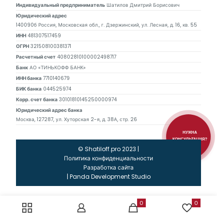
Индивидуальный предприниматель
Шатилов Дмитрий Борисович
Юридический адрес
140090б Россия, Московская обл., г. Дзержинский, ул. Лесная, д. 16, кв. 55
ИНН
481307517459
ОГРН
321508100381371
Расчетный счет
40802810100002498717
Банк
АО «ТИНЬКОФФ БАНК»
ИНН банка
7710140679
БИК банка
044525974
Корр. счет банка
30101810145250000974
Юридический адрес банка
Москва, 127287, ул. Хуторская 2-я, д. 38А, стр. 26
НУЖНА
КОНСУЛЬТАЦИЯ?
© Shatiloff.pro 2023 |
Политика конфиденциальности
Разработка сайта
|
Panda Development Studio
0
0