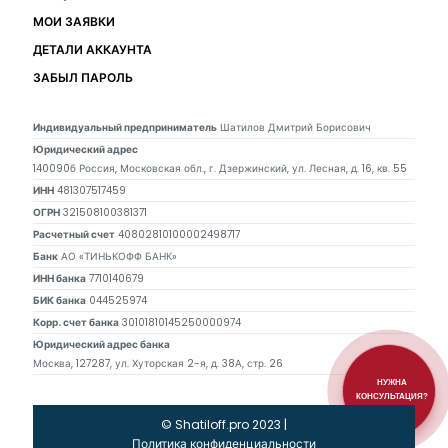
МОИ ЗАЯВКИ
ДЕТАЛИ АККАУНТА
ЗАБЫЛ ПАРОЛЬ
Индивидуальный предприниматель
Шатилов Дмитрий Борисович
Юридический адрес
140090б Россия, Московская обл., г. Дзержинский, ул. Лесная, д. 16, кв. 55
ИНН
481307517459
ОГРН
321508100381371
Расчетный счет
40802810100002498717
Банк
АО «ТИНЬКОФФ БАНК»
ИНН банка
7710140679
БИК банка
044525974
Корр. счет банка
30101810145250000974
Юридический адрес банка
Москва, 127287, ул. Хуторская 2-я, д. 38А, стр. 26
НУЖНА
КОНСУЛЬТАЦИЯ?
© Shatiloff.pro 2023 |
Политика конфиденциальности