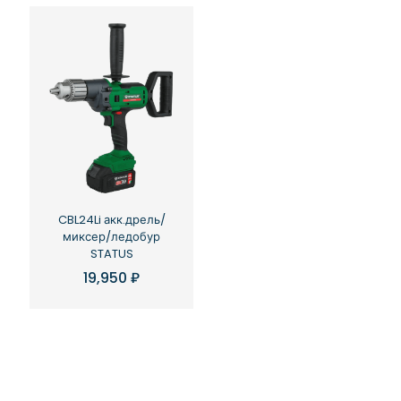
CBL24Li акк.дрель/
миксер/ледобур
STATUS
19,950
₽