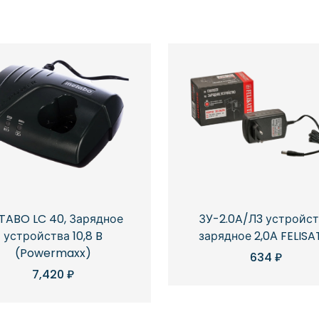
TABO LC 40, Зарядное
ЗУ-2.0A/Л3 устройс
устройства 10,8 B
зарядное 2,0А FELISA
(Powermaxx)
634
₽
7,420
₽