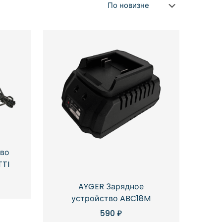
тво
TTI
AYGER Зарядное
устройство ABC18M
590
₽