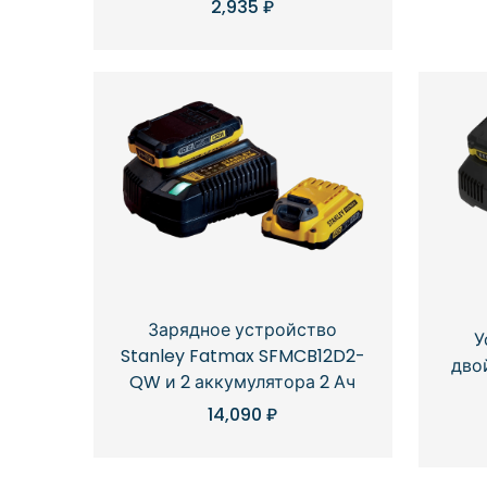
2,935
₽
Зарядное устройство
У
Stanley Fatmax SFMCB12D2-
дво
QW и 2 аккумулятора 2 Ач
14,090
₽