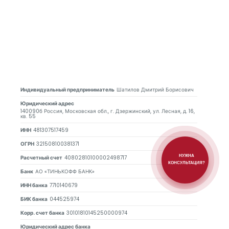
Индивидуальный предприниматель
Шатилов Дмитрий Борисович
Юридический адрес
140090б Россия, Московская обл., г. Дзержинский, ул. Лесная, д. 16,
кв. 55
ИНН
481307517459
ОГРН
321508100381371
НУЖНА
Расчетный счет
40802810100002498717
КОНСУЛЬТАЦИЯ?
Банк
АО «ТИНЬКОФФ БАНК»
ИНН банка
7710140679
БИК банка
044525974
Корр. счет банка
30101810145250000974
Юридический адрес банка