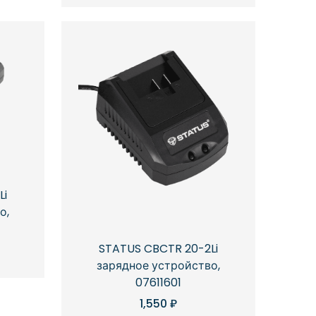
Li
о,
STATUS CBCTR 20-2Li
зарядное устройство,
07611601
1,550
₽