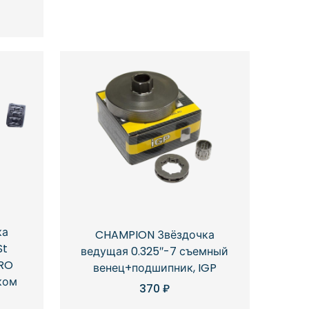
ка
CHAMPION Звёздочка
St
ведущая 0.325″-7 съемный
PRO
венец+подшипник, IGP
ком
370
₽