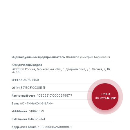
Индивидуальный предприниматель
Шатилов Дмитрий Борисович
Юридический адрес
140090б Россия, Московская обл., г. Дзержинский, ул. Лесная, д. 16,
кв. 55
ИНН
481307517459
ОГРН
321508100381371
НУЖНА
Расчетный счет
40802810100002498717
КОНСУЛЬТАЦИЯ?
Банк
АО «ТИНЬКОФФ БАНК»
ИНН банка
7710140679
БИК банка
044525974
Корр. счет банка
30101810145250000974