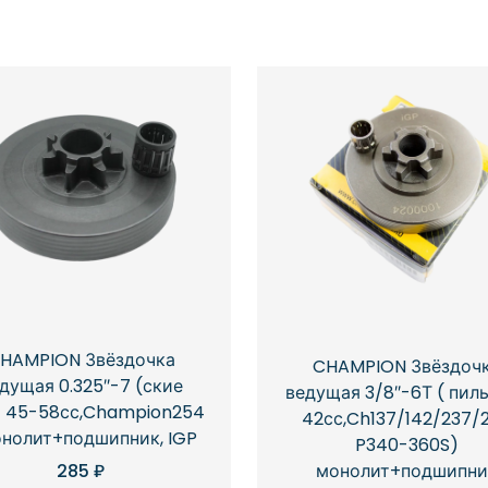
HAMPION Звёздочка
CHAMPION Звёздоч
дущая 0.325″-7 (ские
ведущая 3/8″-6Т ( пил
 45-58сс,Champion254
42сс,Ch137/142/237/2
онолит+подшипник, IGP
P340-360S)
285
₽
монолит+подшипни