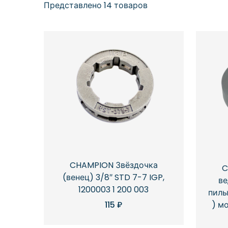
Представлено 14 товаров
CHAMPION Звёздочка
C
(венец) 3/8″ STD 7-7 IGP,
ве
1200003 1 200 003
пилы
) м
115
₽