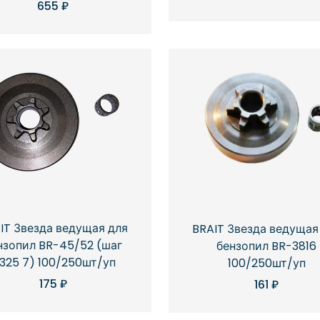
655
₽
IT Звезда ведущая для
BRAIT Звезда ведущая
нзопил BR-45/52 (шаг
бензопил BR-3816
,325 7) 100/250шт/уп
100/250шт/уп
175
₽
161
₽