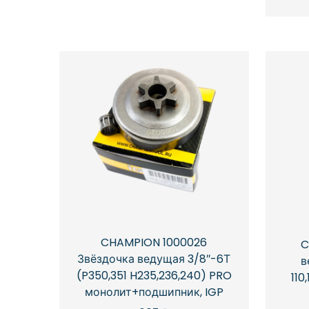
CHAMPION 1000026
C
Звёздочка ведущая 3/8″-6Т
в
(P350,351 H235,236,240) PRO
110
монолит+подшипник, IGP