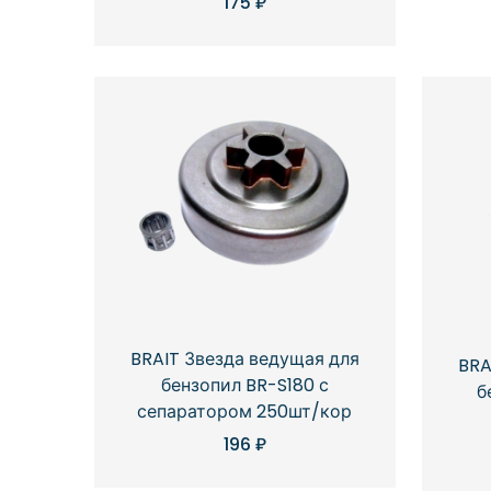
175
₽
BRAIT Звезда ведущая для
BRA
бензопил BR-S180 с
б
сепаратором 250шт/кор
196
₽