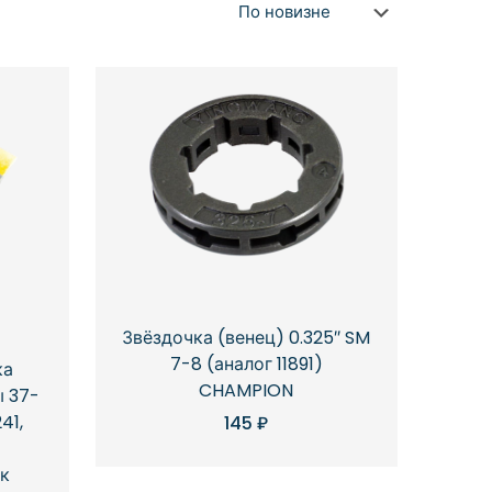
Звёздочка (венец) 0.325″ SM
7-8 (аналог 11891)
ка
CHAMPION
ы 37-
41,
145
₽
к