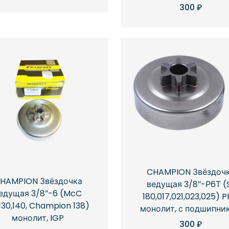
300
₽
CHAMPION Звёздоч
HAMPION Звёздочка
ведущая 3/8″-Р6Т (
едущая 3/8″-6 (McC
180,017,021,023,025) 
,130,140, Champion 138)
монолит, с подшипни
монолит, IGP
300
₽