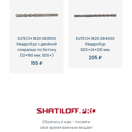
ELITECH 1820.083500
ELITECH 1820.084000
Квадробур с двойной
Квадробур
спиралью по бетону
SDS+14×210 мм;
(12×160 мм; SDS+)
205
₽
155
₽
Обратись к нам - посвяти
свое время важным вещам!