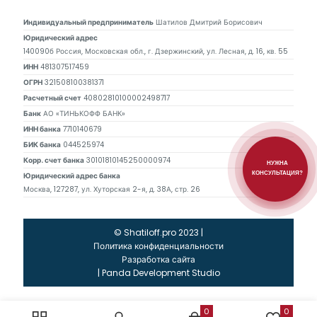
Индивидуальный предприниматель
Шатилов Дмитрий Борисович
Юридический адрес
140090б Россия, Московская обл., г. Дзержинский, ул. Лесная, д. 16, кв. 55
ИНН
481307517459
ОГРН
321508100381371
Расчетный счет
40802810100002498717
Банк
АО «ТИНЬКОФФ БАНК»
ИНН банка
7710140679
БИК банка
044525974
Корр. счет банка
30101810145250000974
НУЖНА
КОНСУЛЬТАЦИЯ?
Юридический адрес банка
Москва, 127287, ул. Хуторская 2-я, д. 38А, стр. 26
© Shatiloff.pro 2023 |
Политика конфиденциальности
Разработка сайта
|
Panda Development Studio
0
0