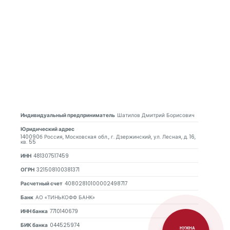
Индивидуальный предприниматель
Шатилов Дмитрий Борисович
Юридический адрес
140090б Россия, Московская обл., г. Дзержинский, ул. Лесная, д. 16,
кв. 55
ИНН
481307517459
ОГРН
321508100381371
Расчетный счет
40802810100002498717
Банк
АО «ТИНЬКОФФ БАНК»
ИНН банка
7710140679
БИК банка
044525974
НУЖНА