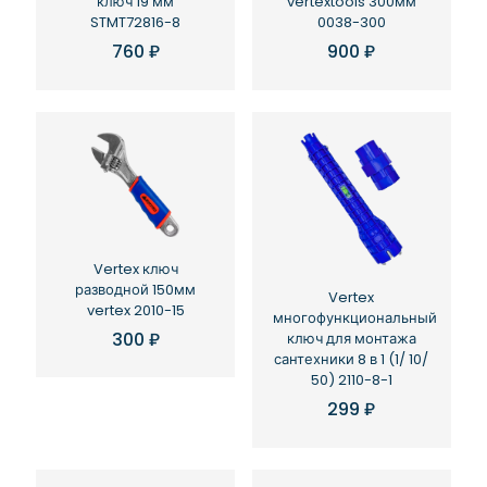
ключ 19 мм
vertextools 300мм
STMT72816-8
0038-300
760
₽
900
₽
Vertex ключ
разводной 150мм
Vertex
vertex 2010-15
многофункциональный
300
₽
ключ для монтажа
сантехники 8 в 1 (1/ 10/
50) 2110-8-1
299
₽