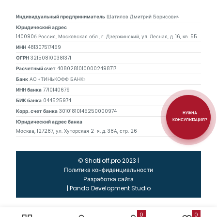
Индивидуальный предприниматель
Шатилов Дмитрий Борисович
Юридический адрес
140090б Россия, Московская обл., г. Дзержинский, ул. Лесная, д. 16, кв. 55
ИНН
481307517459
ОГРН
321508100381371
Расчетный счет
40802810100002498717
Банк
АО «ТИНЬКОФФ БАНК»
ИНН банка
7710140679
БИК банка
044525974
Корр. счет банка
30101810145250000974
НУЖНА
КОНСУЛЬТАЦИЯ?
Юридический адрес банка
Москва, 127287, ул. Хуторская 2-я, д. 38А, стр. 26
© Shatiloff.pro 2023 |
Политика конфиденциальности
Разработка сайта
|
Panda Development Studio
0
0