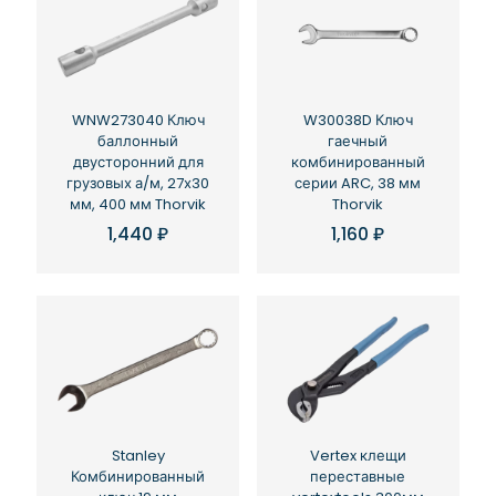
WNW273040 Ключ
W30038D Ключ
баллонный
гаечный
двусторонний для
комбинированный
грузовых а/м, 27х30
серии ARC, 38 мм
мм, 400 мм Thorvik
Thorvik
1,440
₽
1,160
₽
Stanley
Vertex клещи
Комбинированный
переставные