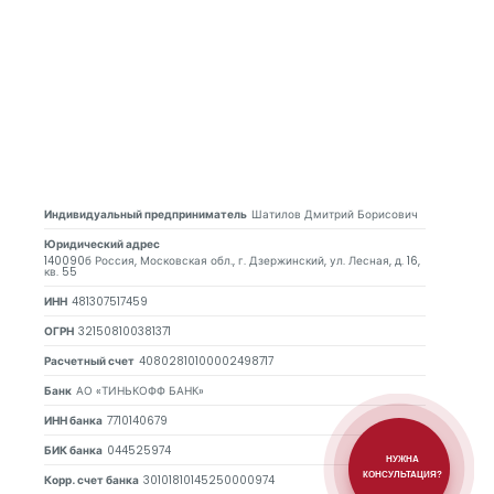
Индивидуальный предприниматель
Шатилов Дмитрий Борисович
Юридический адрес
140090б Россия, Московская обл., г. Дзержинский, ул. Лесная, д. 16,
кв. 55
ИНН
481307517459
ОГРН
321508100381371
Расчетный счет
40802810100002498717
Банк
АО «ТИНЬКОФФ БАНК»
ИНН банка
7710140679
БИК банка
044525974
НУЖНА
КОНСУЛЬТАЦИЯ?
Корр. счет банка
30101810145250000974