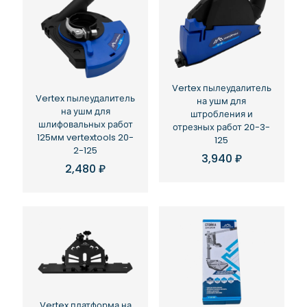
Vertex пылеудалитель
Vertex пылеудалитель
на ушм для
на ушм для
штробления и
шлифовальных работ
отрезных работ 20-3-
125мм vertextools 20-
125
2-125
3,940
₽
2,480
₽
Vertex платформа на