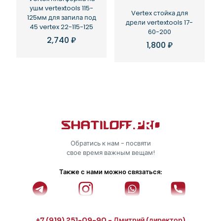
ушм vertextools 115-
Vertex стойка для
125мм для запила под
дрели vertextools 17-
45 vertex 22-115-125
60-200
2,740
₽
1,800
₽
Обратись к нам - посвяти
свое время важным вещам!
Также с нами можно связаться:
+7 (919) 251-09-90 - Дмитрий (директор)