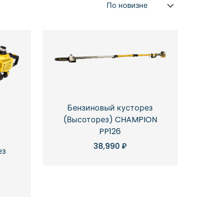
Бензиновый кусторез
(Высоторез) CHAMPION
PP126
38,990
₽
ез
R