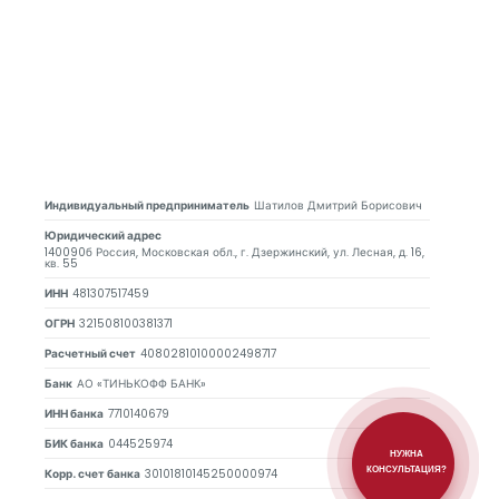
Индивидуальный предприниматель
Шатилов Дмитрий Борисович
Юридический адрес
140090б Россия, Московская обл., г. Дзержинский, ул. Лесная, д. 16,
кв. 55
ИНН
481307517459
ОГРН
321508100381371
Расчетный счет
40802810100002498717
Банк
АО «ТИНЬКОФФ БАНК»
ИНН банка
7710140679
БИК банка
044525974
НУЖНА
КОНСУЛЬТАЦИЯ?
Корр. счет банка
30101810145250000974