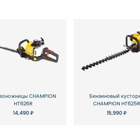
зоножницы CHAMPION
Бензиновый кустор
HT626R
CHAMPION HT625
14,490
₽
15,990
₽