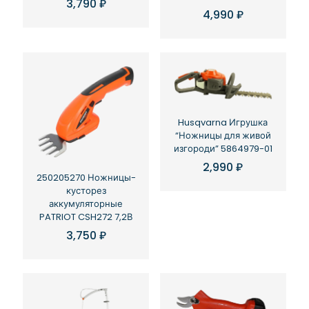
3,790
₽
4,990
₽
Husqvarna Игрушка
“Ножницы для живой
изгороди” 5864979-01
2,990
₽
250205270 Ножницы-
кусторез
аккумуляторные
PATRIOT CSH272 7,2В
3,750
₽