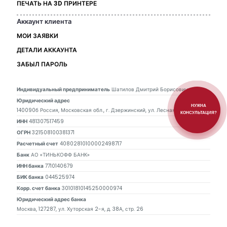
ПЕЧАТЬ НА 3D ПРИНТЕРЕ
Аккаунт клиента
МОИ ЗАЯВКИ
ДЕТАЛИ АККАУНТА
ЗАБЫЛ ПАРОЛЬ
Индивидуальный предприниматель
Шатилов Дмитрий Борисович
Юридический адрес
НУЖНА
140090б Россия, Московская обл., г. Дзержинский, ул. Лесная, д. 16, кв. 55
КОНСУЛЬТАЦИЯ?
ИНН
481307517459
ОГРН
321508100381371
Расчетный счет
40802810100002498717
Банк
АО «ТИНЬКОФФ БАНК»
ИНН банка
7710140679
БИК банка
044525974
Корр. счет банка
30101810145250000974
Юридический адрес банка
Москва, 127287, ул. Хуторская 2-я, д. 38А, стр. 26