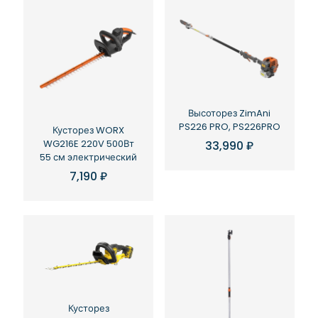
Высоторез ZimAni
PS226 PRO, PS226PRO
Кусторез WORX
WG216E 220V 500Вт
33,990
₽
55 см электрический
7,190
₽
Кусторез