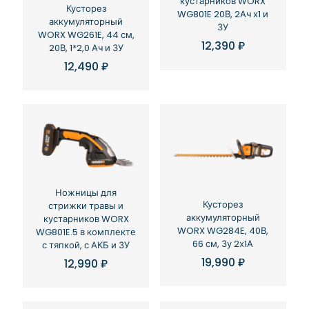
кустарников WORX
Кусторез
WG801E 20В, 2Ач х1 и
аккумуляторный
ЗУ
WORX WG261E, 44 см,
12,390
₽
20В, 1*2,0 Ач и ЗУ
12,490
₽
Ножницы для
Кусторез
стрижки травы и
аккумуляторный
кустарников WORX
WORX WG284E, 40В,
WG801E.5 в комплекте
66 см, Зу 2х1А
с тяпкой, с АКБ и ЗУ
19,990
₽
12,990
₽