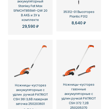
аккумуляторный
Stanley Fat Max
SFMCHT855M1-QW 20
35312-01 Высоторез
В АКБ и ЗУ в
Plantic P312
комплекте
8,640
₽
29,590
₽
Ножницы-кусторез
Ножницы-кусторез
газонные
аккумуляторные с
аккумуляторные с
удлин. ручкой PATRIOT
удлин.ручкой PATRIOT
CSH 361 3,6В лазерная
СSH 372 7,2В
заточка 250203601
250205370