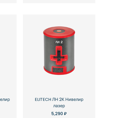
велир
ELITECH ЛН 2К Нивелир
лазер
5,290
₽