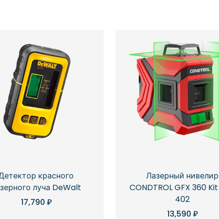
Лазерный нивелир
Детектор красного
CONDTROL GFX 360 Kit 
зерного луча DeWalt
402
17,790
₽
13,590
₽