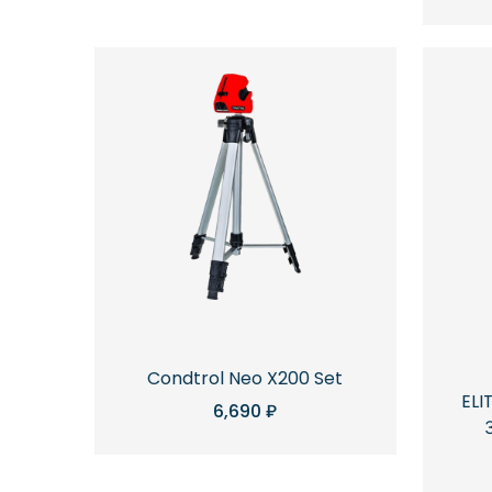
Condtrol Neo X200 Set
ELI
6,690
₽