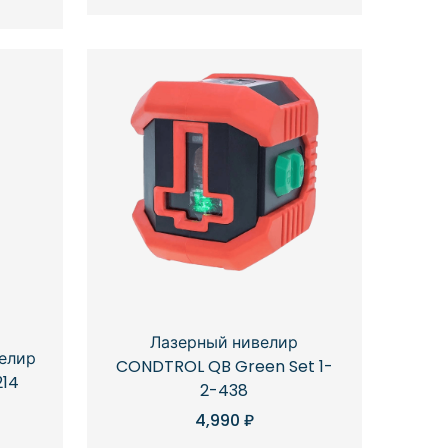
Лазерный нивелир
велир
CONDTROL QB Green Set 1-
214
2-438
4,990
₽