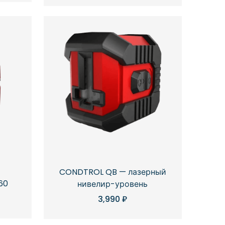
CONDTROL QB — лазерный
60
нивелир-уровень
3,990
₽