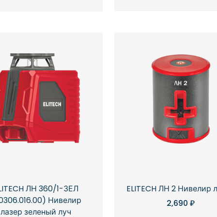
LITECH ЛН 360/1-ЗЕЛ
ELITECH ЛН 2 Нивелир 
0306.016.00) Нивелир
2,690
₽
лазер зеленый луч