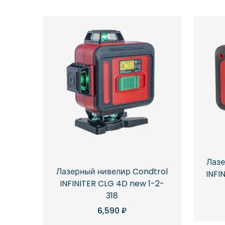
Лазе
Лазерный нивелир Condtrol
INFI
INFINITER CLG 4D new 1-2-
318
6,590
₽