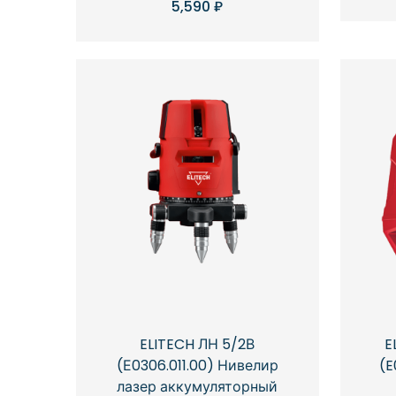
5,590
₽
ELITECH ЛН 5/2В
E
(Е0306.011.00) Нивелир
(E
лазер аккумуляторный