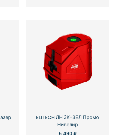
лазер
ELITECH ЛН 3К-ЗЕЛ Промо
Нивелир
5,490
₽