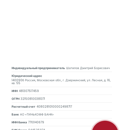
Индивидуальный предприниматель
Шатилов Дмитрий Борисович
Юридический адрес
140090б Россия, Московская обл., г. Дзержинский, ул. Лесная, д. 16,
кв. 55
ИНН
481307517459
ОГРН
321508100381371
Расчетный счет
40802810100002498717
Банк
АО «ТИНЬКОФФ БАНК»
ИНН банка
7710140679