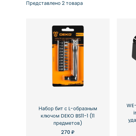
Представлено 2 товара
WE-
Набор бит с L-образным
ключом DEKO BS11-1 (11
уда
предметов)
270
₽