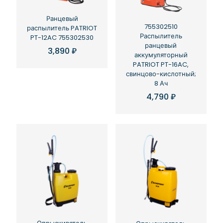
Ранцевый
755302510
распылитель PATRIOT
Распылитель
PT-12AC 755302530
ранцевый
3,890
₽
аккумуляторный
PATRIOT PT-16AC,
свинцово-кислотный;
8 Ач
4,790
₽