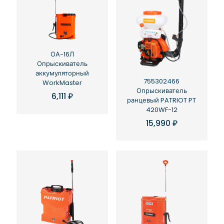
ОА-16Л
Опрыскиватель
аккумуляторный
755302466
WorkMaster
Опрыскиватель
6,111
₽
ранцевый PATRIOT PT
420WF-12
15,990
₽