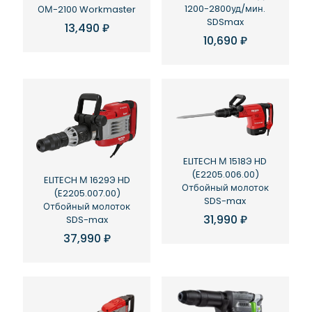
1200-2800уд/мин.
ОМ-2100 Workmaster
SDSmax
13,490
₽
10,690
₽
ELITECH М 1518Э HD
(E2205.006.00)
ELITECH М 1629Э HD
Отбойный молоток
(E2205.007.00)
SDS-max
Отбойный молоток
31,990
₽
SDS-max
37,990
₽