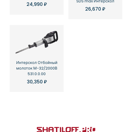
SDS max Интерскол
24,990
₽
26,670
₽
Интерскол Отбойный
молоток М-32/2000В
531.0.0.00
30,350
₽