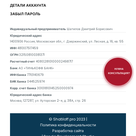
ДЕТАЛИ АККАУНТА
ЗАБЫЛ ПАРОЛЬ
Индивидуальный предприниматель
Шатилов Дмитрий Борисович
Юридический адрес
140090б Россия, Московская обл., г. Дзержинский, ул. Лесная, д. 16, кв. 55
ИНН
481307517459
ОГРН
321508100381371
Расчетный счет
40802810100002498717
Банк
АО «ТИНЬКОФФ БАНК»
НУЖНА
КОНСУЛЬТАЦИЯ?
ИНН банка
7710140679
БИК банка
044525974
Корр. счет банка
30101810145250000974
Юридический адрес банка
Москва, 127287, ул. Хуторская 2-я, д. 38А, стр. 26
© Shatiloff.pro 2023 |
Политика конфиденциальности
Разработка сайта