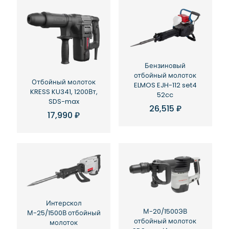
Бензиновый
отбойный молоток
Отбойный молоток
ELMOS EJH-112 set4
KRESS KU341, 1200Вт,
52cc
SDS-max
26,515
₽
17,990
₽
Интерскол
М-20/1500ЭВ
М-25/1500В отбойный
отбойный молоток
молоток