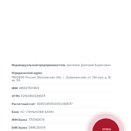
Индивидуальный предприниматель
Шатилов Дмитрий Борисович
Юридический адрес
140090б Россия, Московская обл., г. Дзержинский, ул. Лесная, д. 16,
кв. 55
ИНН
481307517459
ОГРН
321508100381371
Расчетный счет
40802810100002498717
Банк
АО «ТИНЬКОФФ БАНК»
ИНН банка
7710140679
БИК банка
044525974
НУЖНА