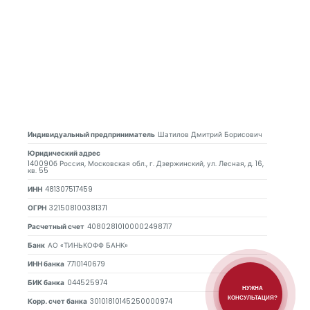
Индивидуальный предприниматель
Шатилов Дмитрий Борисович
Юридический адрес
140090б Россия, Московская обл., г. Дзержинский, ул. Лесная, д. 16,
кв. 55
ИНН
481307517459
ОГРН
321508100381371
Расчетный счет
40802810100002498717
Банк
АО «ТИНЬКОФФ БАНК»
ИНН банка
7710140679
БИК банка
044525974
НУЖНА
КОНСУЛЬТАЦИЯ?
Корр. счет банка
30101810145250000974