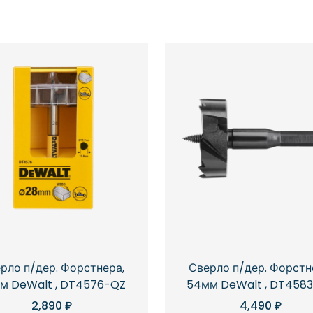
рло п/дер. Форстнера,
Сверло п/дер. Форстн
м DeWalt , DT4576-QZ
54мм DeWalt , DT458
2,890
₽
4,490
₽