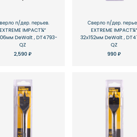
верло п/дер. перьев.
Сверло п/дер. перье
EXTREME IMPACT¼”
EXTREME IMPACT¼
06мм DeWalt , DT4793-
32х152мм DeWalt , DT
QZ
QZ
2,590
₽
990
₽