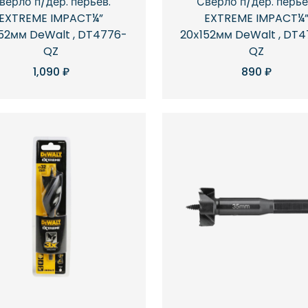
верло п/дер. перьев.
Сверло п/дер. перье
EXTREME IMPACT¼”
EXTREME IMPACT¼
52мм DeWalt , DT4776-
20х152мм DeWalt , DT
QZ
QZ
1,090
₽
890
₽