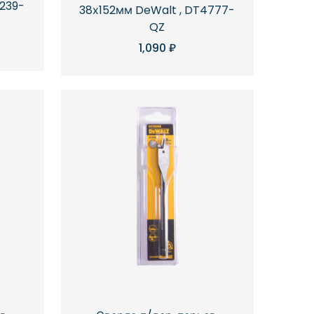
239-
38х152мм DeWalt , DT4777-
QZ
1,090
₽