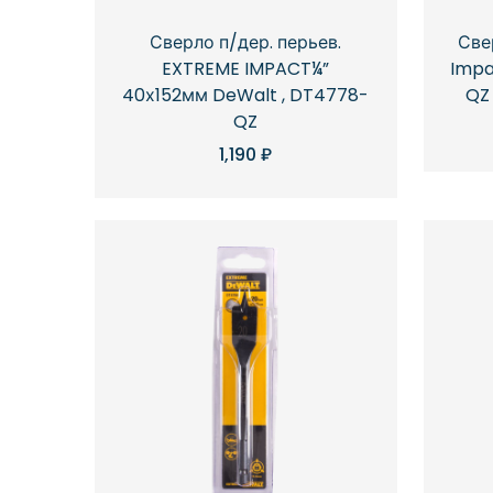
Сверло п/дер. перьев.
Све
EXTREME IMPACT¼”
Impa
40х152мм DeWalt , DT4778-
QZ
QZ
1,190
₽