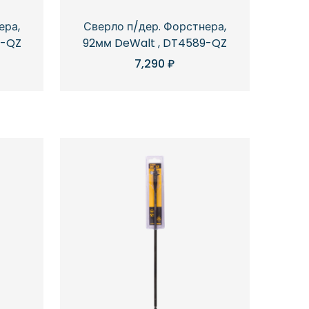
ера,
Сверло п/дер. Форстнера,
8-QZ
92мм DeWalt , DT4589-QZ
7,290
₽