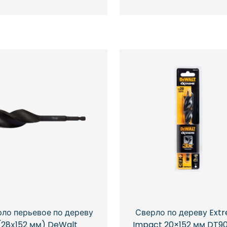
Сверло по дереву Ext
ло перьевое по дереву
Impact 20×152 мм DT9
(28х152 мм) DeWalt