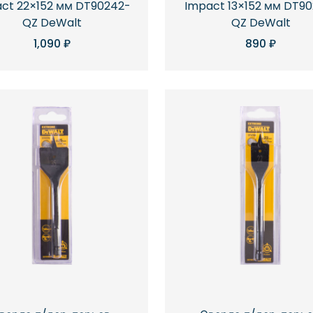
ct 22×152 мм DT90242-
Impact 13×152 мм DT90
QZ DeWalt
QZ DeWalt
1,090
₽
890
₽