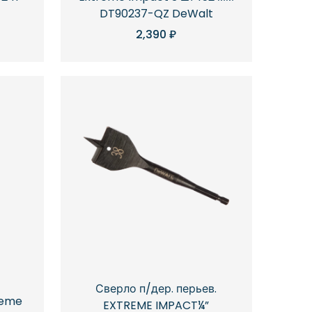
DT90237-QZ DeWalt
2,390
₽
Сверло п/дер. перьев.
reme
EXTREME IMPACT¼”