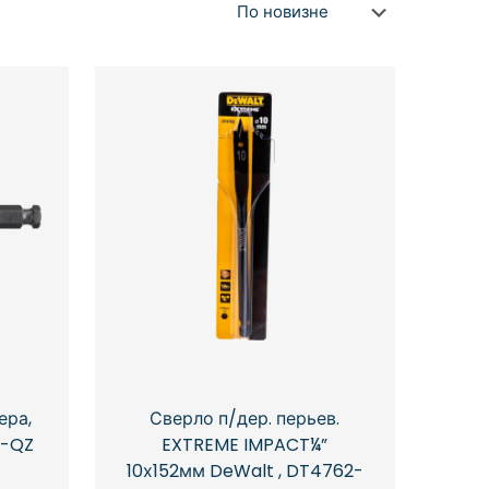
ера,
Сверло п/дер. перьев.
3-QZ
EXTREME IMPACT¼”
10х152мм DeWalt , DT4762-