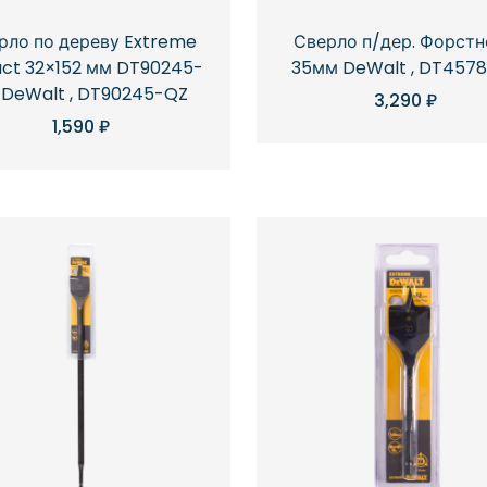
рло по дереву Extreme
Сверло п/дер. Форстн
ct 32×152 мм DT90245-
35мм DeWalt , DT457
 DeWalt , DT90245-QZ
3,290
₽
1,590
₽