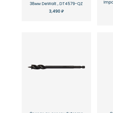
Impa
38мм DeWalt , DT4579-QZ
3,490
₽