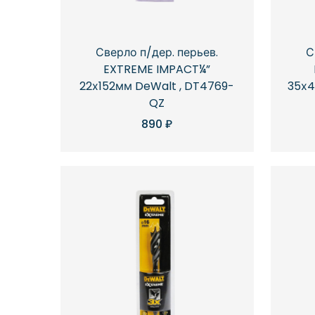
Сверло п/дер. перьев.
С
EXTREME IMPACT¼”
22х152мм DeWalt , DT4769-
35х4
QZ
890
₽