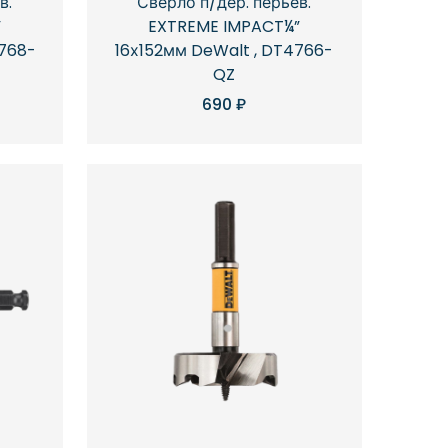
в.
Сверло п/дер. перьев.
”
EXTREME IMPACT¼”
4768-
16х152мм DeWalt , DT4766-
QZ
690
₽