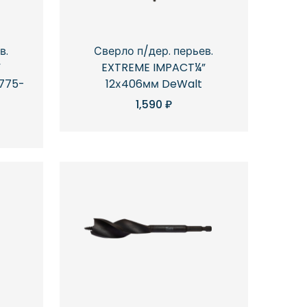
в.
Сверло п/дер. перьев.
”
EXTREME IMPACT¼”
4775-
12х406мм DeWalt
1,590
₽