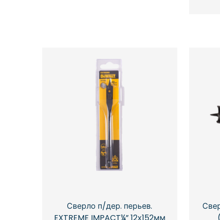
Сверло п/дер. перьев.
Свер
EXTREME IMPACT¼” 12х152мм