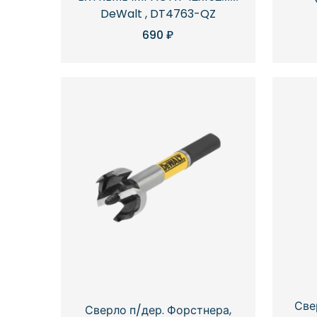
DeWalt , DT4763-QZ
690
₽
Све
Сверло п/дер. Форстнера,