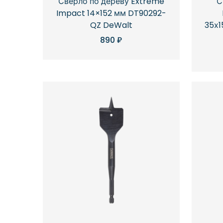
Сверло по дереву Extreme
С
Impact 14×152 мм DT90292-
QZ DeWalt
35х1
890
₽