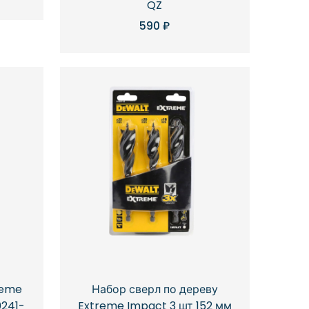
QZ
590
₽
reme
Набор сверл по дереву
0241-
Extreme Impact 3 шт 152 мм