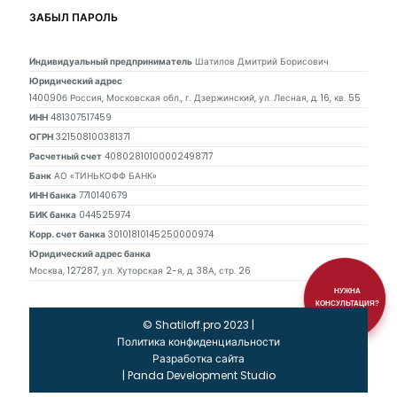
ЗАБЫЛ ПАРОЛЬ
Индивидуальный предприниматель
Шатилов Дмитрий Борисович
Юридический адрес
140090б Россия, Московская обл., г. Дзержинский, ул. Лесная, д. 16, кв. 55
ИНН
481307517459
ОГРН
321508100381371
Расчетный счет
40802810100002498717
Банк
АО «ТИНЬКОФФ БАНК»
ИНН банка
7710140679
БИК банка
044525974
Корр. счет банка
30101810145250000974
Юридический адрес банка
Москва, 127287, ул. Хуторская 2-я, д. 38А, стр. 26
НУЖНА
КОНСУЛЬТАЦИЯ?
© Shatiloff.pro 2023 |
Политика конфиденциальности
Разработка сайта
|
Panda Development Studio