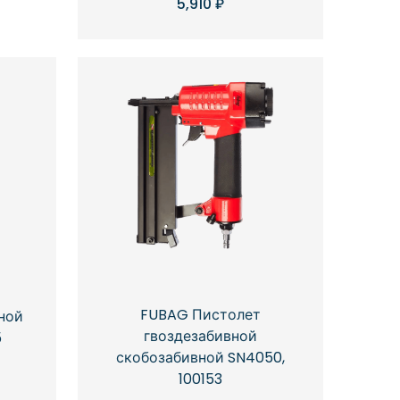
5,910
₽
FUBAG Пистолет
ной
гвоздезабивной
5
скобозабивной SN4050,
100153