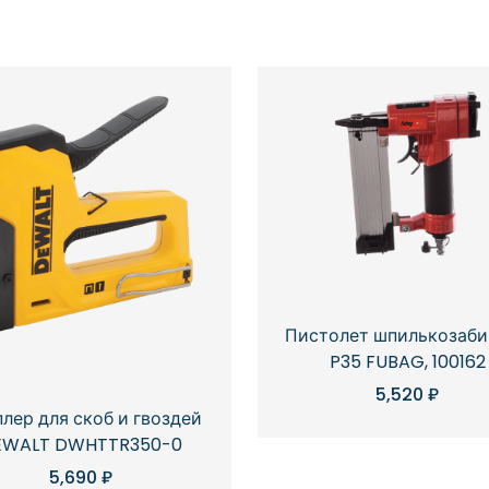
Пистолет шпилькозаб
P35 FUBAG, 100162
5,520
₽
лер для скоб и гвоздей
EWALT DWHTTR350-0
5,690
₽