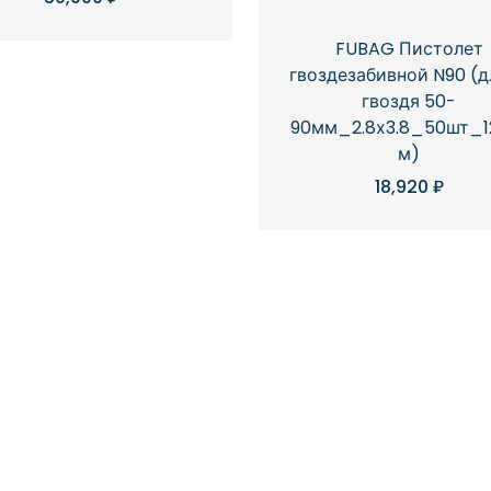
FUBAG Пистолет
гвоздезабивной N90 (д
гвоздя 50-
90мм_2.8х3.8_50шт_1
м)
18,920
₽