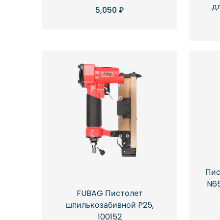
д
5,050
₽
Пис
N65
FUBAG Пистолет
шпилькозабивной P25,
100152