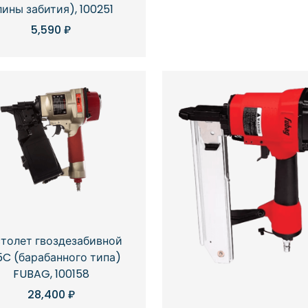
лины забития), 100251
5,590
₽
толет гвоздезабивной
C (барабанного типа)
FUBAG, 100158
28,400
₽