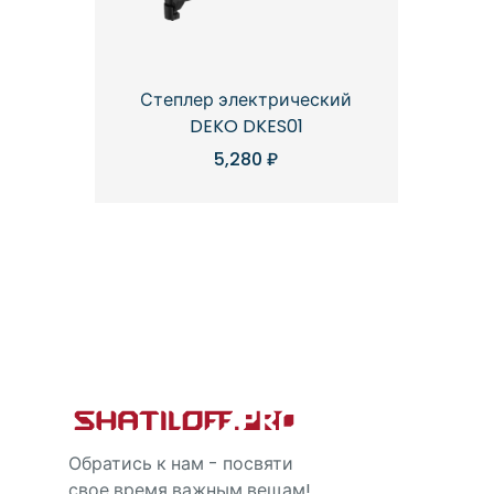
Степлер электрический
DEKO DKES01
5,280
₽
Обратись к нам - посвяти
свое время важным вещам!