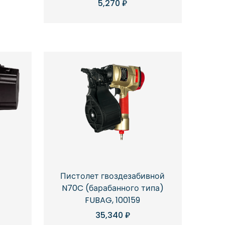
5,270
₽
Пистолет гвоздезабивной
N70C (барабанного типа)
FUBAG, 100159
35,340
₽