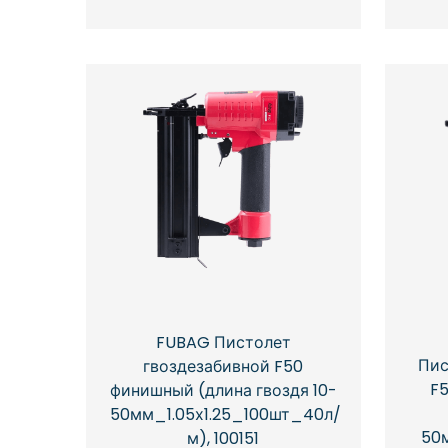
FUBAG Пистолет
Пис
гвоздезабивной F50
F
финишный (длина гвоздя 10-
50мм_1.05х1.25_100шт_40л/
50м
м), 100151