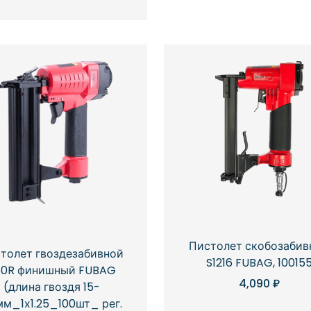
Пистолет скобозабив
толет гвоздезабивной
S1216 FUBAG, 10015
50R финишный FUBAG
4,090
₽
(длина гвоздя 15-
м_1х1.25_100шт_ рег.