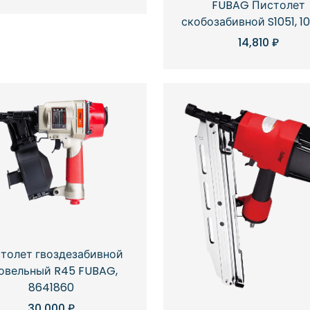
FUBAG Пистолет
скобозабивной S1051, 1
14,810
₽
толет гвоздезабивной
овельный R45 FUBAG,
8641860
30,000
₽