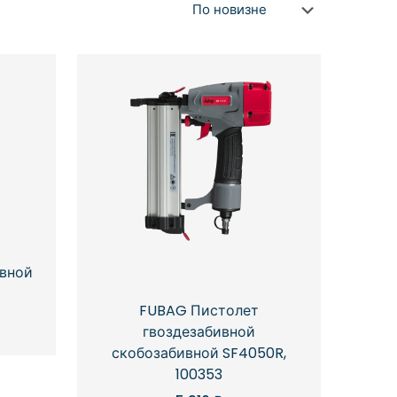
ивной
FUBAG Пистолет
гвоздезабивной
скобозабивной SF4050R,
100353