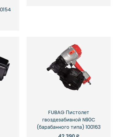
00154
FUBAG Пистолет
гвоздезабивной N90C
(барабанного типа) 100163
42,390
₽