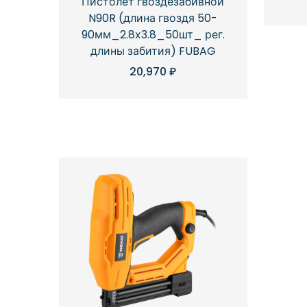
Пистолет гвоздезабивной
N90R (длина гвоздя 50-
90мм_2.8х3.8_50шт_ рег.
длины забития) FUBAG
20,970
₽