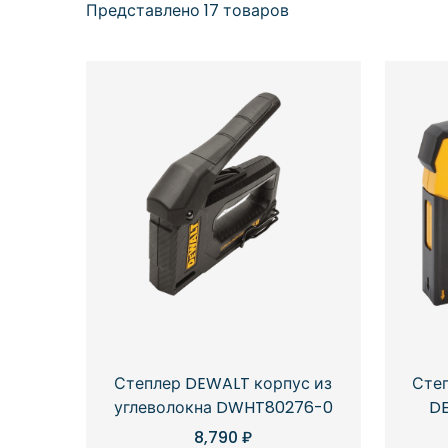
Представлено 17 товаров
Степлер DEWALT корпус из
Степ
углеволокна DWHT80276-0
D
8,790
₽