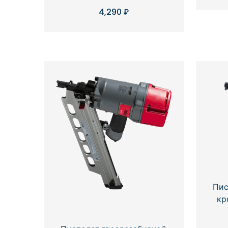
4,290
₽
Пис
кр