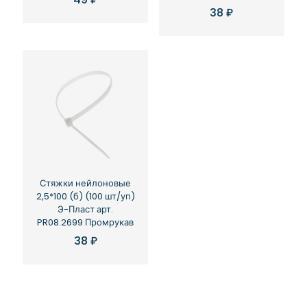
38
₽
Стяжки нейлоновые
2,5*100 (б) (100 шт/уп)
Э-Пласт арт.
PR08.2699 Промрукав
38
₽