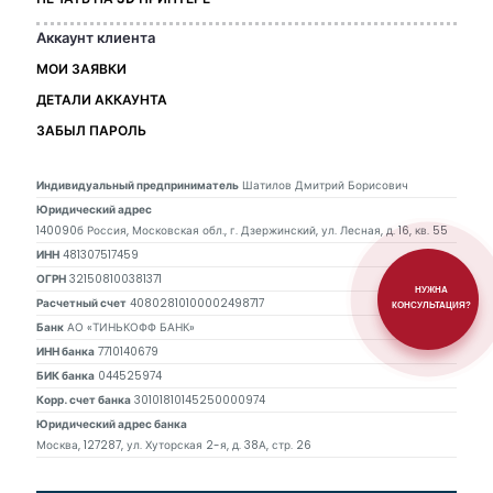
Аккаунт клиента
МОИ ЗАЯВКИ
ДЕТАЛИ АККАУНТА
ЗАБЫЛ ПАРОЛЬ
Индивидуальный предприниматель
Шатилов Дмитрий Борисович
Юридический адрес
140090б Россия, Московская обл., г. Дзержинский, ул. Лесная, д. 16, кв. 55
ИНН
481307517459
ОГРН
321508100381371
НУЖНА
Расчетный счет
40802810100002498717
КОНСУЛЬТАЦИЯ?
Банк
АО «ТИНЬКОФФ БАНК»
ИНН банка
7710140679
БИК банка
044525974
Корр. счет банка
30101810145250000974
Юридический адрес банка
Москва, 127287, ул. Хуторская 2-я, д. 38А, стр. 26