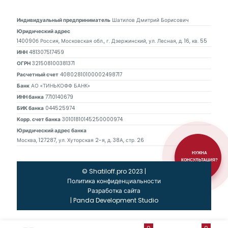
Индивидуальный предприниматель
Шатилов Дмитрий Борисович
Юридический адрес
140090б Россия, Московская обл., г. Дзержинский, ул. Лесная, д. 16, кв. 55
ИНН
481307517459
ОГРН
321508100381371
Расчетный счет
40802810100002498717
Банк
АО «ТИНЬКОФФ БАНК»
ИНН банка
7710140679
БИК банка
044525974
Корр. счет банка
30101810145250000974
Юридический адрес банка
Москва, 127287, ул. Хуторская 2-я, д. 38А, стр. 26
НУЖНА
КОНСУЛЬТАЦИЯ?
© Shatiloff.pro 2023 |
Политика конфиденциальности
Разработка сайта
|
Panda Development Studio