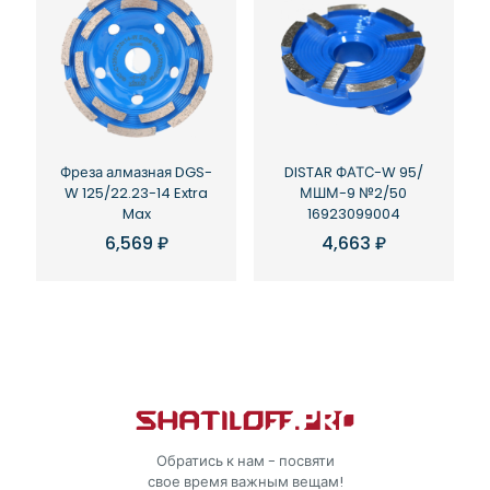
Фреза алмазная DGS-
DISTAR ФАТС-W 95/
W 125/22.23-14 Extra
МШМ-9 №2/50
Max
16923099004
6,569
₽
4,663
₽
Обратись к нам - посвяти
свое время важным вещам!