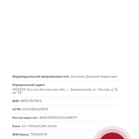
Индивидуальный предприниматель
Шатилов Дмитрий Борисович
Юридический адрес
140090б Россия, Московская обл., г. Дзержинский, ул. Лесная, д. 16,
кв. 55
ИНН
481307517459
ОГРН
321508100381371
Расчетный счет
40802810100002498717
Банк
АО «ТИНЬКОФФ БАНК»
ИНН банка
7710140679