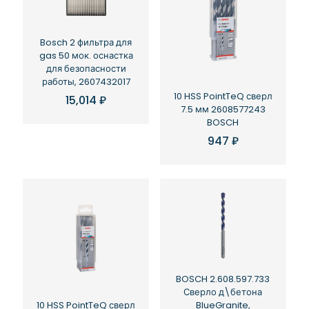
Bosch 2 фильтра для
gas 50 мок. оснастка
для безопасности
работы, 2607432017
10 HSS PointTeQ сверл
15,014
₽
7.5 мм 2608577243
BOSCH
947
₽
BOSCH 2.608.597.733
Сверло д\бетона
10 HSS PointTeQ сверл
BlueGranite,