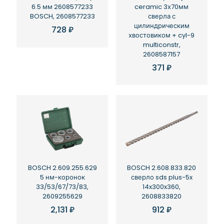
ceramic 3х70мм
6.5 мм 2608577233
сверла с
BOSCH, 2608577233
цилиндрическим
728
₽
хвостовиком + cyl-9
multiconstr,
2608587157
371
₽
BOSCH 2.609.255.629
BOSCH 2.608.833.820
5 нм-коронок
сверло sds plus-5x
33/53/67/73/83,
14x300x360,
2609255629
2608833820
2,131
₽
912
₽