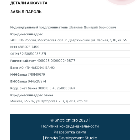
ДЕТАЛИ АККАУНТА
ЗАБЫЛ ПАРОЛЬ
Индивидуальный предприниматель
Шатилов Дмитрий Борисович
Юридический адрес
140090б Россия, Московская обл., г. Дзержинский, ул. Лесная, д. 16, кв. 55
ИНН
481307517459
ОГРН
321508100381371
Расчетный счет
40802810100002498717
Банк
АО «ТИНЬКОФФ БАНК»
ИНН банка
7710140679
БИК банка
044525974
Корр. счет банка
30101810145250000974
Юридический адрес банка
Москва, 127287, ул. Хуторская 2-я, д. 38А, стр. 26
© Shatiloff.pro 2023 |
Политика конфиденциальности
Разработка сайта
|
Panda Development Studio