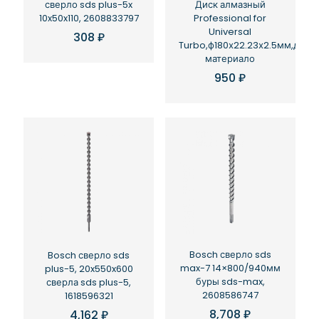
сверло sds plus-5x
Диск алмазный
10x50x110, 2608833797
Professional for
Universal
308
₽
Turbo,ф180х22.23х2.5мм,д\ст
материало
950
₽
Bosch сверло sds
Bosch сверло sds
max-7 14×800/940мм
plus-5, 20x550x600
буры sds-max,
сверла sds plus-5,
2608586747
1618596321
8,708
₽
4,162
₽