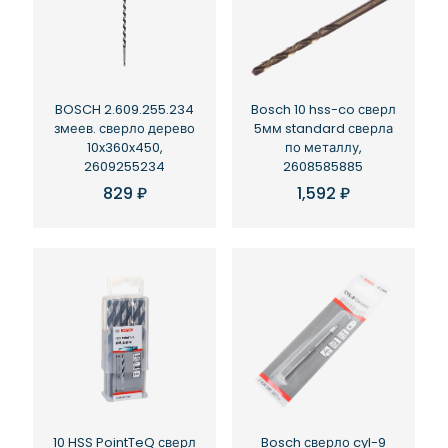
BOSCH 2.609.255.234
Bosch 10 hss-co сверл
змеев. сверло дерево
5мм standard сверла
10x360x450,
по металлу,
2609255234
2608585885
829
₽
1,592
₽
Bosch сверло cyl-9
10 HSS PointTeQ сверл