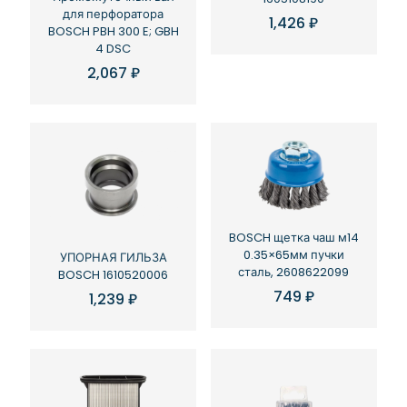
для перфоратора
1,426
₽
BOSCH PBH 300 E; GBH
4 DSC
2,067
₽
BOSCH щетка чаш м14
0.35×65мм пучки
УПОРНАЯ ГИЛЬЗА
сталь, 2608622099
BOSCH 1610520006
749
₽
1,239
₽