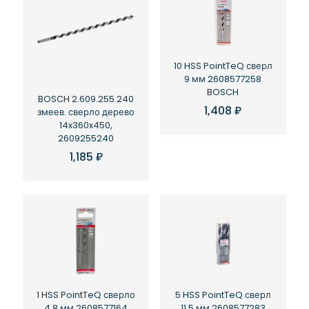
10 HSS PointTeQ сверл
9 мм 2608577258
BOSCH
BOSCH 2.609.255.240
1,408
₽
змеев. сверло дерево
14x360x450,
2609255240
1,185
₽
1 HSS PointTeQ сверло
5 HSS PointTeQ сверл
4.8 мм 2608577164
11.5 мм 2608577283