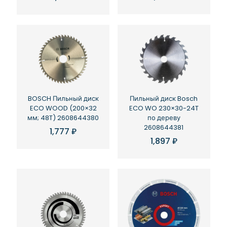
BOSCH Пильный диск
Пильный диск Bosch
ECO WOOD (200×32
ECO WO 230×30-24T
мм; 48T) 2608644380
по дереву
2608644381
1,777
₽
1,897
₽