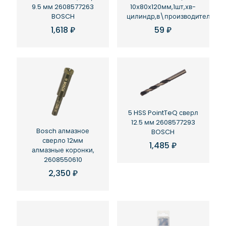
9.5 мм 2608577263
10х80х120мм,1шт,хв-
BOSCH
цилиндр,в\производительное
1,618
₽
59
₽
5 HSS PointTeQ сверл
12.5 мм 2608577293
Bosch алмазное
BOSCH
сверло 12мм
1,485
₽
алмазные коронки,
2608550610
2,350
₽