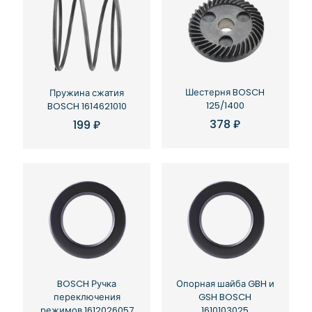
Шестерня BOSCH
Пружина сжатия
125/1400
BOSCH 1614621010
378
₽
199
₽
BOSCH Ручка
Опорная шайба GBH и
переключения
GSH BOSCH
режимов 1612026057
1610103025