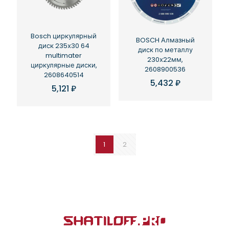
Bosch циркулярный
BOSCH Алмазный
диск 235х30 64
диск по металлу
multimater
230х22мм,
циркулярные диски,
2608900536
2608640514
5,432
₽
5,121
₽
1
2