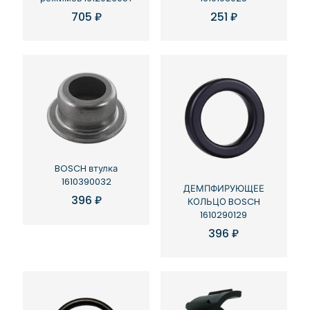
705
₽
251
₽
BOSCH втулка
1610390032
ДЕМПФИРУЮЩЕЕ
396
₽
КОЛЬЦО BOSCH
1610290129
396
₽