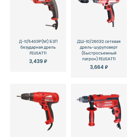
Д-11/540ЭР(М) БЗП
ДШ-10/260Э2 сетевая
безударная дрель
дрель-шуруповерт
FELISATTI
(Быстросъемный
патрон) FELISATTI
3,439
₽
3,664
₽