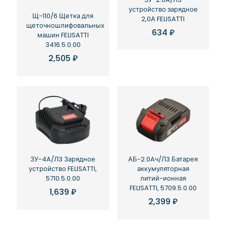
устройство зарядное
Щ-110/6 Щетка для
2,0А FELISATTI
щеточношлифовальных
634
₽
машин FELISATTI
3416.5.0.00
2,505
₽
ЗУ-4A/Л3 Зарядное
АБ-2.0Aч/Л3 Батарея
устройство FELISATTI,
аккумуляторная
5710.5.0.00
литий-ионная
FELISATTI, 5709.5.0.00
1,639
₽
2,399
₽