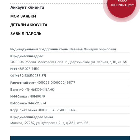
НУЖНА
КОНСУЛЬТАЦИЯ?
Аккаунт клиента
МОИ ЗАЯВКИ
ДЕТАЛИ АККАУНТА
ЗАБЫЛ ПАРОЛЬ
Индивидуальный предприниматель
Шатилов Дмитрий Борисович
Юридический адрес
140090б Россия, Московская обл., г. Дзержинский, ул. Лесная, д. 16, кв. 55
ИНН
481307517459
ОГРН
321508100381371
Расчетный счет
40802810100002498717
Банк
АО «ТИНЬКОФФ БАНК»
ИНН банка
7710140679
БИК банка
044525974
Корр. счет банка
30101810145250000974
Юридический адрес банка
Москва, 127287, ул. Хуторская 2-я, д. 38А, стр. 26