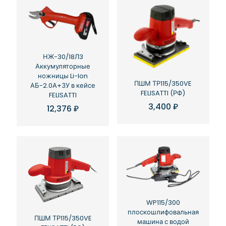
НЖ-30/18Л3
Аккумуляторные
ножницы Li-Ion
ПШМ ТР115/350VE
АБ-2.0А+ЗУ в кейсе
FELISATTI (РФ)
FELISATTI
3,400
₽
12,376
₽
WP115/300
плоскошлифовальная
ПШМ ТР115/350VE
машина с водой