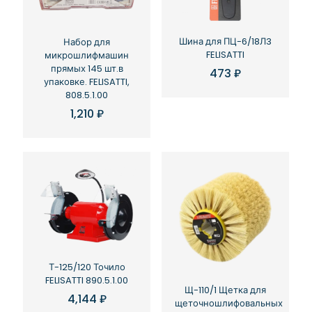
Шина для ПЦ-6/18Л3
Набор для
FELISATTI
микрошлифмашин
прямых 145 шт.в
473
₽
упаковке. FELISATTI,
808.5.1.00
1,210
₽
Т-125/120 Точило
FELISATTI 890.5.1.00
Щ-110/1 Щетка для
4,144
₽
щеточношлифовальных