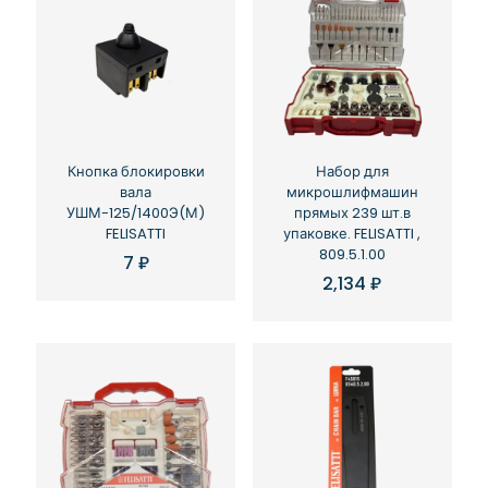
Кнопка блокировки
Набор для
вала
микрошлифмашин
УШМ-125/1400Э(М)
прямых 239 шт.в
FELISATTI
упаковке. FELISATTI ,
809.5.1.00
7
₽
2,134
₽