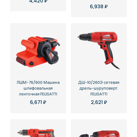
4,420
₽
6,938
₽
ЛШМ-76/900 Машина
ДШ-10/260Э сетевая
шлифовальная
дрель-шуруповерт.
ленточная FELISATTI
FELISATTI
6,671
₽
2,621
₽