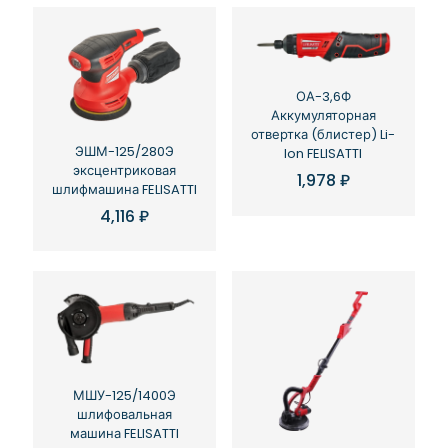
ОА-3,6Ф
Аккумуляторная
отвертка (блистер) Li-
ЭШМ-125/280Э
Ion FELISATTI
эксцентриковая
1,978
₽
шлифмашина FELISATTI
4,116
₽
МШУ-125/1400Э
шлифовальная
машина FELISATTI