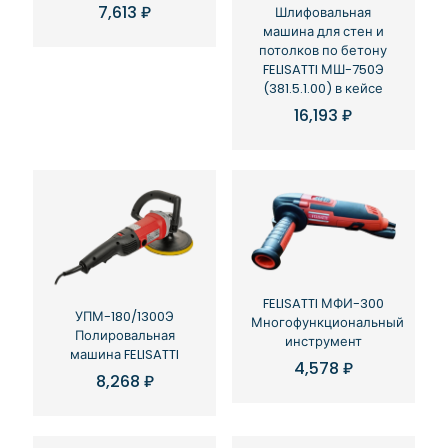
7,613
₽
Шлифовальная
машина для стен и
потолков по бетону
FELISATTI МШ-750Э
(381.5.1.00) в кейсе
16,193
₽
FELISATTI МФИ-300
УПМ-180/1300Э
Многофункциональный
Полировальная
инструмент
машина FELISATTI
4,578
₽
8,268
₽