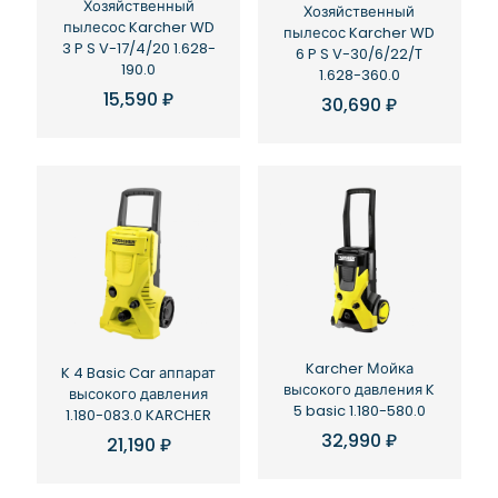
Хозяйственный
Хозяйственный
пылесос Karcher WD
пылесос Karcher WD
3 P S V-17/4/20 1.628-
6 P S V-30/6/22/T
190.0
1.628-360.0
15,590
₽
30,690
₽
Karcher Мойка
K 4 Basic Car аппарат
высокого давления K
высокого давления
5 basic 1.180-580.0
1.180-083.0 KARCHER
32,990
₽
21,190
₽