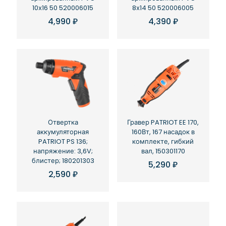
10х16 50 520006015
8х14 50 520006005
4,990
₽
4,390
₽
Отвертка
Гравер PATRIOT EE 170,
аккумуляторная
160Вт, 167 насадок в
PATRIOT PS 136;
комплекте, гибкий
напряжение: 3,6V;
вал, 150301170
блистер; 180201303
5,290
₽
2,590
₽