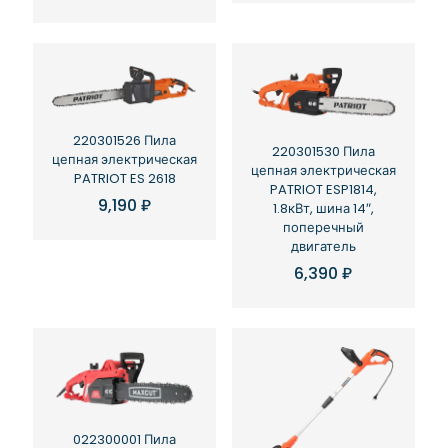
220301526 Пила
220301530 Пила
цепная электрическая
цепная электрическая
PATRIOT ES 2618
PATRIOT ESP1814,
9,190
₽
1.8кВт, шина 14″,
поперечный
двигатель
6,390
₽
022300001 Пила