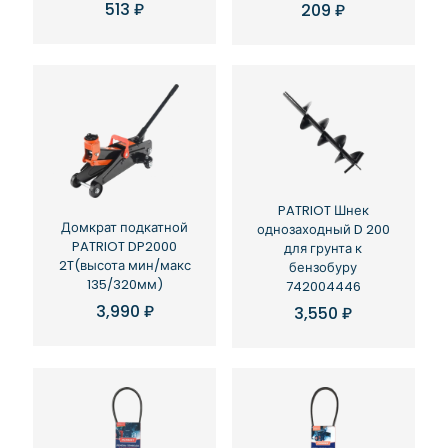
513
₽
209
₽
PATRIOT Шнек
Домкрат подкатной
однозаходный D 200
PATRIOT DP2000
для грунта к
2T(высота мин/макс
бензобуру
135/320мм)
742004446
3,990
₽
3,550
₽