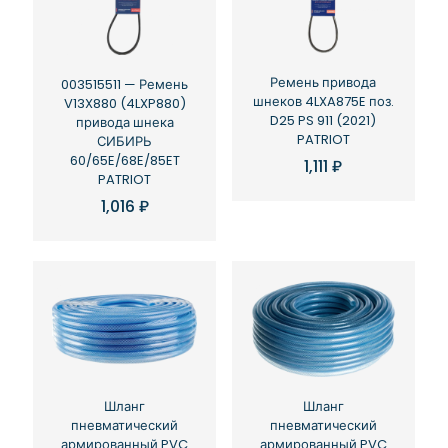
Ремень привода
003515511 — Ремень
шнеков 4LXA875E поз.
V13X880 (4LXP880)
D25 PS 911 (2021)
привода шнека
PATRIOT
СИБИРЬ
60/65E/68E/85ET
1,111
₽
PATRIOT
1,016
₽
Шланг
Шланг
пневматический
пневматический
армированный PVC
армированный PVC