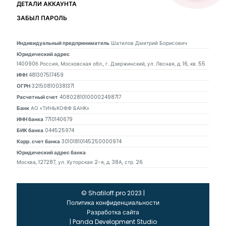
ДЕТАЛИ АККАУНТА
ЗАБЫЛ ПАРОЛЬ
Индивидуальный предприниматель
Шатилов Дмитрий Борисович
Юридический адрес
140090б Россия, Московская обл., г. Дзержинский, ул. Лесная, д. 16, кв. 55
ИНН
481307517459
ОГРН
321508100381371
Расчетный счет
40802810100002498717
Банк
АО «ТИНЬКОФФ БАНК»
ИНН банка
7710140679
БИК банка
044525974
Корр. счет банка
30101810145250000974
Юридический адрес банка
Москва, 127287, ул. Хуторская 2-я, д. 38А, стр. 26
© Shatiloff.pro 2023 |
Политика конфиденциальности
Разработка сайта
|
Panda Development Studio