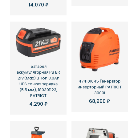
14,070
₽
Батарея
аккумуляторная PB BR
21V(Max) Li-ion 3,0Ah
474101045 Генератор
UES тонкая зарядка
инверторный PATRIOT
(5,5 мм), 180301123,
3000i
PATRIOT
68,990
₽
4,290
₽