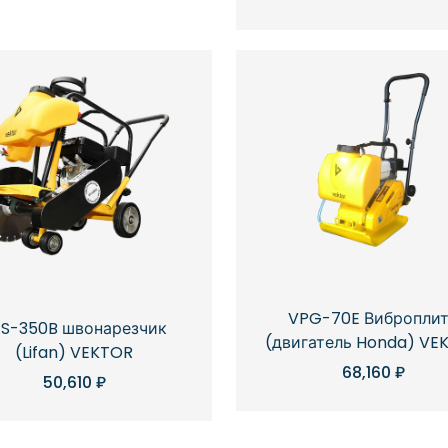
VPG-70E Вибропли
FS-350B швонарезчик
(двигатель Honda) VE
(Lifan) VEKTOR
68,160
₽
50,610
₽