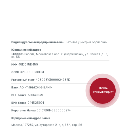
Индивидуальный предприниматель
Шатилов Дмитрий Борисович
Юридический адрес
140090б Россия, Московская обл., г. Дзержинский, ул. Лесная, д. 16,
кв. 55
ИНН
481307517459
ОГРН
321508100381371
Расчетный счет
40802810100002498717
Банк
АО «ТИНЬКОФФ БАНК»
НУЖНА
КОНСУЛЬТАЦИЯ?
ИНН банка
7710140679
БИК банка
044525974
Корр. счет банка
30101810145250000974
Юридический адрес банка
Москва, 127287, ул. Хуторская 2-я, д. 38А, стр. 26