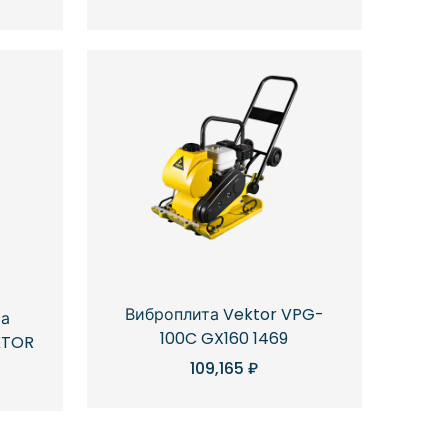
Виброплита Vektor VPG-
та
100C GX160 1469
KTOR
109,165
₽