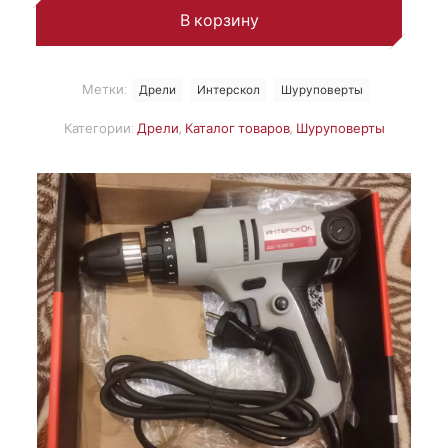
В корзину
Метки:
Дрели
Интерскол
Шуруповерты
Категории:
Дрели
,
Каталог товаров
,
Шуруповерты