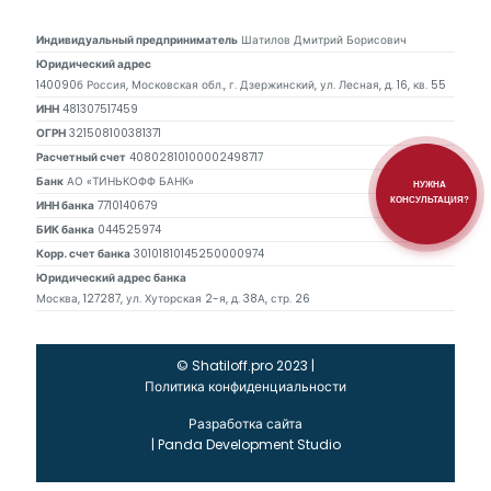
Индивидуальный предприниматель
Шатилов Дмитрий Борисович
Юридический адрес
140090б Россия, Московская обл., г. Дзержинский, ул. Лесная, д. 16, кв. 55
ИНН
481307517459
ОГРН
321508100381371
Расчетный счет
40802810100002498717
Банк
АО «ТИНЬКОФФ БАНК»
НУЖНА
КОНСУЛЬТАЦИЯ?
ИНН банка
7710140679
БИК банка
044525974
Корр. счет банка
30101810145250000974
Юридический адрес банка
Москва, 127287, ул. Хуторская 2-я, д. 38А, стр. 26
© Shatiloff.pro 2023 |
Политика конфиденциальности
Разработка сайта
|
Panda Development Studio