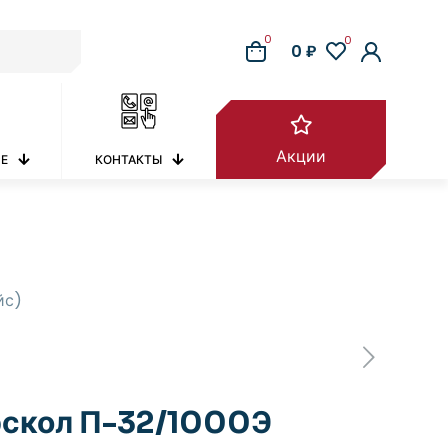
0
0
0 ₽
Акции
РЕ
КОНТАКТЫ
йс)
рскол П-32/1000Э