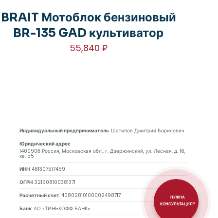
BRAIT Мотоблок бензиновый
BR-135 GAD культиватор
55,840
₽
Индивидуальный предприниматель
Шатилов Дмитрий Борисович
Юридический адрес
140090б Россия, Московская обл., г. Дзержинский, ул. Лесная, д. 16,
кв. 55
ИНН
481307517459
ОГРН
321508100381371
Расчетный счет
40802810100002498717
НУЖНА
КОНСУЛЬТАЦИЯ?
Банк
АО «ТИНЬКОФФ БАНК»