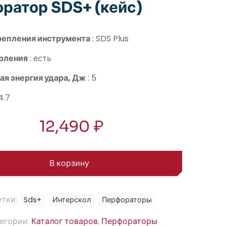
ратор SDS+ (кейс)
репления инструмента
: SDS Plus
рления
: есть
я энергия удара, Дж
: 5
4.7
12,490
₽
В корзину
тки:
Sds+
Интерскол
Перфораторы
егории:
Каталог товаров
,
Перфораторы