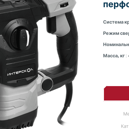
перфо
Система к
Режим све
Номинальна
Масса, кг
: 
Ме
Кат