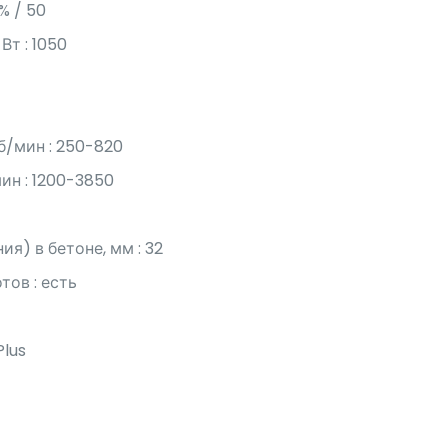
% / 50
т : 1050
б/мин : 250-820
ин : 1200-3850
я) в бетоне, мм : 32
ов : есть
Plus