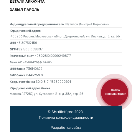
ДЕТАЛИ АККАУНТА
ЗАБЫЛ ПАРОЛЬ
Индивидуальный предприниматель
Шатилов Дмитрий Борисович
Юридический адрес
140090б Россия, Московская обл., г. Дзержинский, ул. Лесная, д. 16, кв. 55
ИНН
481307517459
ОГРН
321508100381371
Расчетный счет
40802810100002498717
Банк
АО «ТИНЬКОФФ БАНК»
ИНН банка
7710140679
БИК банка
044525974
Корр. счет банка
30101810145250000974
Юридический адрес банка
НУЖНА
Москва, 127287, ул. Хуторская 2-я, д. 38А, стр. 26
КОНСУЛЬТАЦИЯ?
© Shatiloff.pro 2023 |
Политика конфиденциальности
Разработка сайта