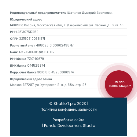
Индивидуальный предприниматель
Шатилов Дмитрий Борисович
Юридический адрес
140090б Россия, Московская обл., г. Дзержинский, ул. Лесная, д. 16, кв. 55
ИНН
481307517459
ОГРН
321508100381371
Расчетный счет
40802810100002498717
Банк
АО «ТИНЬКОФФ БАНК»
ИНН банка
7710140679
БИК банка
044525974
Корр. счет банка
30101810145250000974
Юридический адрес банка
НУЖНА
Москва, 127287, ул. Хуторская 2-я, д. 38А, стр. 26
КОНСУЛЬТАЦИЯ?
© Shatiloff.pro 2023 |
Политика конфиденциальности
Разработка сайта
|
Panda Development Studio