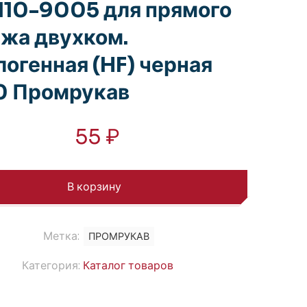
10-9005 для прямого
жа двухком.
логенная (HF) черная
0 Промрукав
55
₽
В корзину
Метка:
ПРОМРУКАВ
Категория:
Каталог товаров