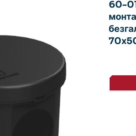
60-01
монта
безга
70х5