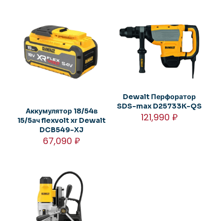
Dewalt Перфоратор
SDS-max D25733K-QS
Аккумулятор 18/54в
121,990
₽
15/5ач flexvolt xr Dewalt
DCB549-XJ
67,090
₽