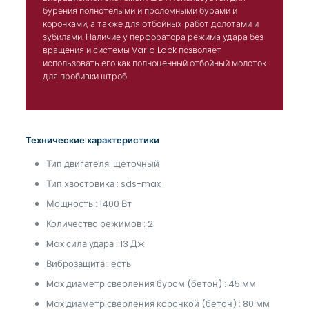
бурения полнотелыми и проломными бурами и
коронками, а также для отбойных работ долотами и
зубилами. Наличие у перфоратора режима удара без
вращения и системы Vario Lock позволяет
использовать его как полноценный отбойный молоток
для пробивки штроб.
Технические характеристики
Тип двигателя: щеточный
Тип хвостовика : sds-max
Мощность : 1400 Вт
Количество режимов : 2
Max сила удара : 13 Дж
Виброзащита : есть
Max диаметр сверления буром (бетон) : 45 мм
Max диаметр сверления коронкой (бетон) : 80 мм