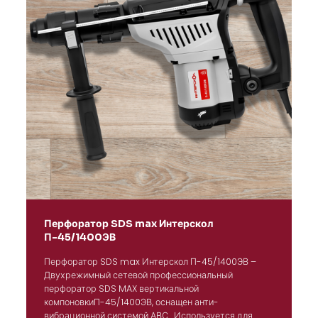
Перфоратор SDS max Интерскол
П-45/1400ЭВ
Перфоратор SDS max Интерскол П-45/1400ЭВ –
Двухрежимный сетевой профессиональный
перфоратор SDS MAX вертикальной
компоновкиП-45/1400ЭВ, оснащен анти-
вибрационной системой АВС . Используется для