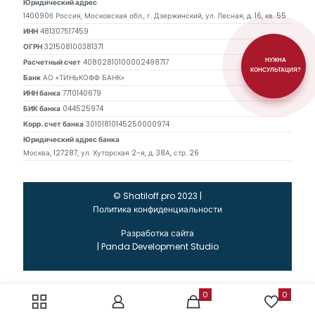
Юридический адрес
140090б Россия, Московская обл., г. Дзержинский, ул. Лесная, д. 16, кв. 55
ИНН
481307517459
ОГРН
321508100381371
Расчетный счет
40802810100002498717
НУЖНА
КОНСУЛЬТАЦИЯ?
Банк
АО «ТИНЬКОФФ БАНК»
ИНН банка
7710140679
БИК банка
044525974
Корр. счет банка
30101810145250000974
Юридический адрес банка
Москва, 127287, ул. Хуторская 2-я, д. 38А, стр. 26
© Shatiloff.pro 2023 |
Политика конфиденциальности
Разработка сайта
|
Panda Development Studio
0
0