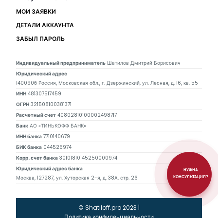
МОИ ЗАЯВКИ
ДЕТАЛИ АККАУНТА
ЗАБЫЛ ПАРОЛЬ
Индивидуальный предприниматель
Шатилов Дмитрий Борисович
Юридический адрес
140090б Россия, Московская обл., г. Дзержинский, ул. Лесная, д. 16, кв. 55
ИНН
481307517459
ОГРН
321508100381371
Расчетный счет
40802810100002498717
Банк
АО «ТИНЬКОФФ БАНК»
ИНН банка
7710140679
БИК банка
044525974
Корр. счет банка
30101810145250000974
Юридический адрес банка
НУЖНА
Москва, 127287, ул. Хуторская 2-я, д. 38А, стр. 26
КОНСУЛЬТАЦИЯ?
© Shatiloff.pro 2023 |
Политика конфиденциальности