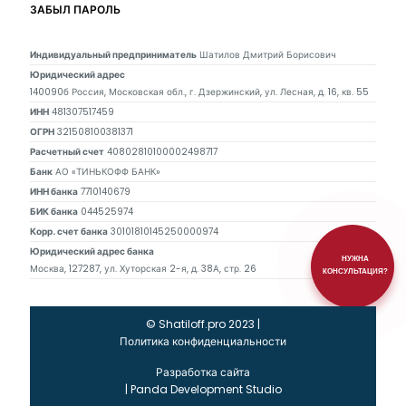
ЗАБЫЛ ПАРОЛЬ
Индивидуальный предприниматель
Шатилов Дмитрий Борисович
Юридический адрес
140090б Россия, Московская обл., г. Дзержинский, ул. Лесная, д. 16, кв. 55
ИНН
481307517459
ОГРН
321508100381371
Расчетный счет
40802810100002498717
Банк
АО «ТИНЬКОФФ БАНК»
ИНН банка
7710140679
БИК банка
044525974
Корр. счет банка
30101810145250000974
Юридический адрес банка
НУЖНА
Москва, 127287, ул. Хуторская 2-я, д. 38А, стр. 26
КОНСУЛЬТАЦИЯ?
© Shatiloff.pro 2023 |
Политика конфиденциальности
Разработка сайта
|
Panda Development Studio