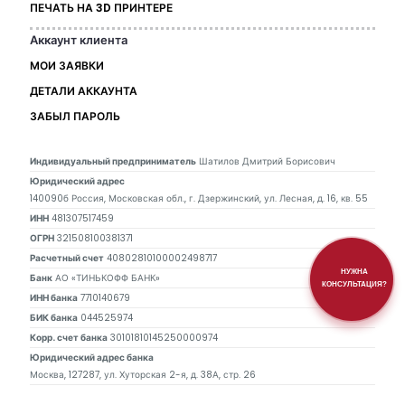
ПЕЧАТЬ НА 3D ПРИНТЕРЕ
Аккаунт клиента
МОИ ЗАЯВКИ
ДЕТАЛИ АККАУНТА
ЗАБЫЛ ПАРОЛЬ
Индивидуальный предприниматель
Шатилов Дмитрий Борисович
Юридический адрес
140090б Россия, Московская обл., г. Дзержинский, ул. Лесная, д. 16, кв. 55
ИНН
481307517459
ОГРН
321508100381371
Расчетный счет
40802810100002498717
НУЖНА
Банк
АО «ТИНЬКОФФ БАНК»
КОНСУЛЬТАЦИЯ?
ИНН банка
7710140679
БИК банка
044525974
Корр. счет банка
30101810145250000974
Юридический адрес банка
Москва, 127287, ул. Хуторская 2-я, д. 38А, стр. 26