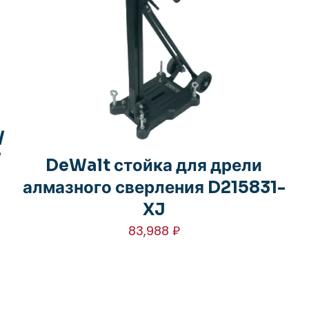
/
/
DeWalt стойка для дрели
алмазного сверления D215831-
XJ
83,988
₽