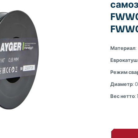
самоз
FWW0,
FWW0
Материал
Еврокатуш
Режим сва
Диаметр
: 
Вес нетто
: