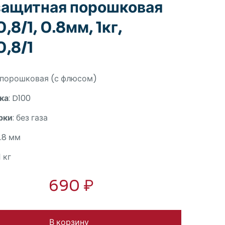
ащитная порошковая
8/1, 0.8мм, 1кг,
,8/1
: порошковая (с флюсом)
ка
: D100
рки
: без газа
0.8 мм
 1 кг
690
₽
В корзину