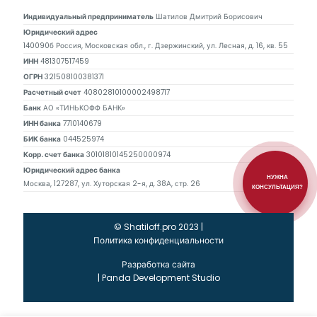
Индивидуальный предприниматель
Шатилов Дмитрий Борисович
Юридический адрес
140090б Россия, Московская обл., г. Дзержинский, ул. Лесная, д. 16, кв. 55
ИНН
481307517459
ОГРН
321508100381371
Расчетный счет
40802810100002498717
Банк
АО «ТИНЬКОФФ БАНК»
ИНН банка
7710140679
БИК банка
044525974
Корр. счет банка
30101810145250000974
Юридический адрес банка
НУЖНА
Москва, 127287, ул. Хуторская 2-я, д. 38А, стр. 26
КОНСУЛЬТАЦИЯ?
© Shatiloff.pro 2023 |
Политика конфиденциальности
Разработка сайта
|
Panda Development Studio