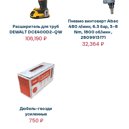
Пневмо винтоверт Abac
Расширитель для труб
480 л/мин, 6.3 бар, 3-8
DEWALT DCE400D2-QW
Nm, 1800 об/мин ,
106,190
₽
2809913171
32,364
₽
Дюбель-гвозди
усиленные
750
₽