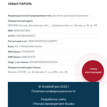
ЗАБЫЛ ПАРОЛЬ
Индивидуальный предприниматель
Шатилов Дмитрий Борисович
Юридический адрес
140090б Россия, Московская обл., г. Дзержинский, ул. Лесная, д. 16, кв. 55
ИНН
481307517459
ОГРН
321508100381371
Расчетный счет
40802810100002498717
Банк
АО «ТИНЬКОФФ БАНК»
ИНН банка
7710140679
БИК банка
044525974
Корр. счет банка
30101810145250000974
Юридический адрес банка
НУЖНА
Москва, 127287, ул. Хуторская 2-я, д. 38А, стр. 26
КОНСУЛЬТАЦИЯ?
© Shatiloff.pro 2023 |
Политика конфиденциальности
Разработка сайта
|
Panda Development Studio