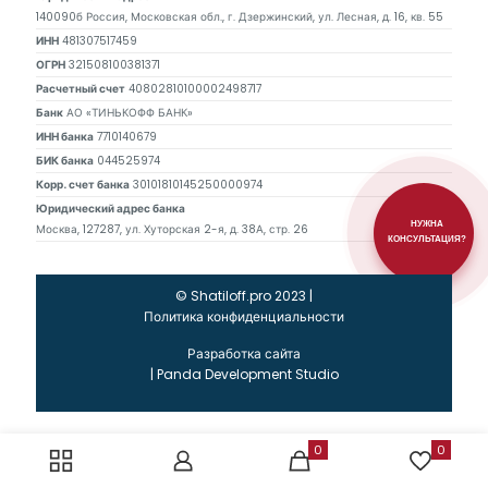
140090б Россия, Московская обл., г. Дзержинский, ул. Лесная, д. 16, кв. 55
ИНН
481307517459
ОГРН
321508100381371
Расчетный счет
40802810100002498717
Банк
АО «ТИНЬКОФФ БАНК»
ИНН банка
7710140679
БИК банка
044525974
Корр. счет банка
30101810145250000974
Юридический адрес банка
НУЖНА
Москва, 127287, ул. Хуторская 2-я, д. 38А, стр. 26
КОНСУЛЬТАЦИЯ?
© Shatiloff.pro 2023 |
Политика конфиденциальности
Разработка сайта
|
Panda Development Studio
0
0